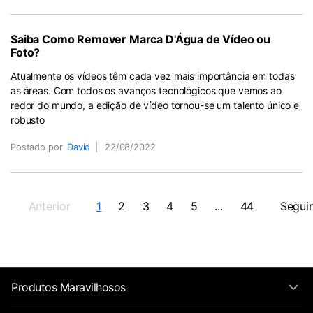
Saiba Como Remover Marca D'Água de Vídeo ou
Foto?
Atualmente os vídeos têm cada vez mais importância em todas
as áreas. Com todos os avanços tecnológicos que vemos ao
redor do mundo, a edição de vídeo tornou-se um talento único e
robusto
Postado por
David
|
22/08/2022
Anterior
1
2
3
4
5
...
44
Segui
Produtos Maravilhosos