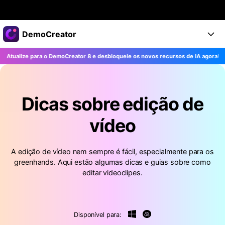
Produtos em destaque
DemoCreator
Criatividade digital com IA generativa
Atualize para o DemoCreator 8 e desbloqueie os novos recursos de IA agora!
Sai
Negócios
Produtos
Utilitários
Visão geral
Produtos
Sobre nós
IA
Soluções
Dicas sobre edição de
Recursos
Recursos de IA
Sala de imprensa
Soluções
vídeo
Todos os recursos >
DemoCreator para
Loja
Central de Ajuda
Dicas de IA
A edição de vídeo nem sempre é fácil, especialmente para os
Blog
Começe a Usar
Suporte
Todos os recursos de IA >
greenhands. Aqui estão algumas dicas e guias sobre como
COMPRE AGORA
Entrar
TESTE GRÁTIS
editar videoclipes.
Mais Soluções >
Suporte
Disponível para: