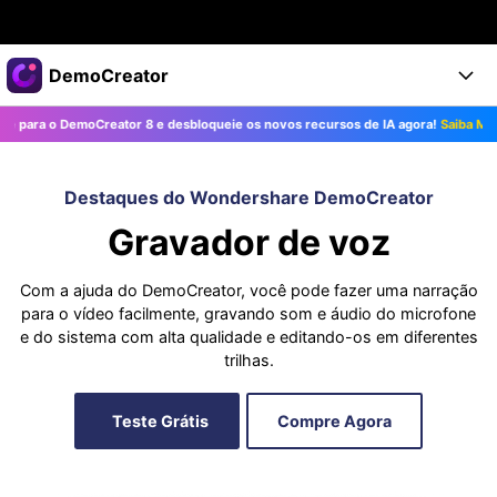
Produtos em destaque
DemoCreator
Criatividade digital com IA generativa
 o DemoCreator 8 e desbloqueie os novos recursos de IA agora!
Saiba Mais>>
Negócios
Produtos
Utilitários
Visão geral
Produtos
Sobre nós
IA
Destaques do Wondershare DemoCreator
Soluções
Gravador de voz
Recursos
Recursos de IA
Sala de imprensa
Soluções
Todos os recursos >
Com a ajuda do DemoCreator, você pode fazer uma narração
DemoCreator para
Loja
Central de Ajuda
Dicas de IA
para o vídeo facilmente, gravando som e áudio do microfone
e do sistema com alta qualidade e editando-os em diferentes
Blog
Começe a Usar
Suporte
Todos os recursos de IA >
trilhas.
COMPRE AGORA
Entrar
TESTE GRÁTIS
Mais Soluções >
Suporte
Teste Grátis
Compre Agora