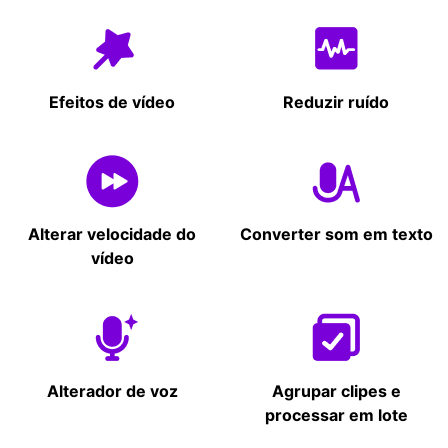
virtual
virtual
virtual
virtual
Efeitos de vídeo
Reduzir ruído
Transmitir apresentação
Transmitir apresentação
Biblioteca de elementos
Biblioteca de elementos
ao vivo
ao vivo
visuais
visuais
Alterar velocidade do
Converter som em texto
vídeo
Gravador de tela
Gravador de tela
Gravador com
Gravador com
cronômetro
cronômetro
Alterador de voz
Agrupar clipes e
processar em lote