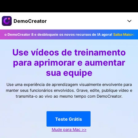
Produtos em destaque
DemoCreator
Criatividade digital com IA generativa
reator 8 e desbloqueie os novos recursos de IA agora!
Saiba Mais>>
Atual
Negócios
Produtos
Utilitários
Visão geral
Use vídeos de treinamento
Produtos
Sobre nós
IA
Soluções
para aprimorar e aumentar
Recursos
Recursos de IA
Sala de imprensa
Soluções
sua equipe
Todos os recursos >
DemoCreator para
Loja
Central de Ajuda
Use uma experiência de aprendizagem visualmente envolvente para
Dicas de IA
manter seus funcionários envolvidos. Grave, edite, publique vídeo e
Blog
Começe a Usar
transmita-o ao vivo ao mesmo tempo com DemoCreator.
Suporte
Todos os recursos de IA >
COMPRE AGORA
Entrar
TESTE GRÁTIS
Mais Soluções >
Suporte
Teste Grátis
Mude para Mac >>