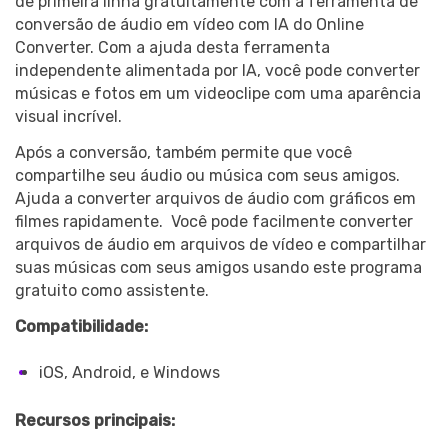
de primeira linha gratuitamente com a ferramenta de
conversão de áudio em vídeo com IA do Online
Converter. Com a ajuda desta ferramenta
independente alimentada por IA, você pode converter
músicas e fotos em um videoclipe com uma aparência
visual incrível.
Após a conversão, também permite que você
Record Like a Pro, Edit
compartilhe seu áudio ou música com seus amigos.
With AI Ease.
Ajuda a converter arquivos de áudio com gráficos em
filmes rapidamente. Você pode facilmente converter
Record. Edit. Share. All with
arquivos de áudio em arquivos de vídeo e compartilhar
Filmora!
suas músicas com seus amigos usando este programa
gratuito como assistente.
Got It
Try It Now
Compatibilidade:
iOS, Android, e Windows
Recursos principais: