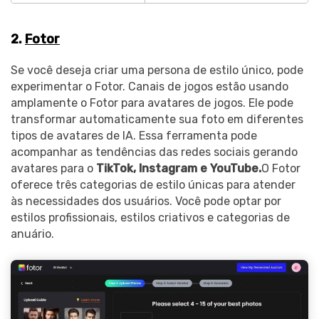
2.
Fotor
Se você deseja criar uma persona de estilo único, pode
experimentar o Fotor. Canais de jogos estão usando
amplamente o Fotor para avatares de jogos. Ele pode
transformar automaticamente sua foto em diferentes
tipos de avatares de IA. Essa ferramenta pode
acompanhar as tendências das redes sociais gerando
Record Like a Pro, Edit
avatares para o
TikTok, Instagram e YouTube.
O Fotor
With AI Ease.
oferece três categorias de estilo únicas para atender
às necessidades dos usuários. Você pode optar por
Record. Edit. Share. All with
estilos profissionais, estilos criativos e categorias de
Filmora!
anuário.
Got It
Try It Now