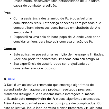
Desse modo, desenvolva uma personalidade de IA distinta
Record Like a Pro, Edit
capaz de combater a solidão.
With AI Ease.
Prós
Record. Edit. Share. All with Filmora!
Com a assistência deste amigo de IA, é possível criar
comunidades reais. Estabeleça conexões com pessoas que
compartilham interesses semelhantes em chatbots de IA e
Got It
Try It Now
amigos de IA.
Disponibiliza uma sala de bate-papo de IA onde você pode
convidar amigos para interagir com sua criação de IA.
Contras
Este aplicativo possui uma restrição de mensagens limitadas.
Você não pode ter conversas ilimitadas com seu amigo AI.
Sua experiência de usuário pode ser prejudicada por
constantes anúncios pop-up.
4.
Kuki
O Kuki é um aplicativo renomado que emprega algoritmos de
aprendizado de máquina para produzir resultados precisos.
Mantenha diálogos que se assemelham a interações humanas
utilizando este
companheiro de IA
e seus algoritmos avançados.
Além disso, é possível se entreter com jogos descomplicados. Com
este aplicativo, jogue jogo da velha e envie presentes virtuais para