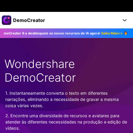
Produtos em destaque
DemoCreator
Criatividade digital com IA generativa
 8 e desbloqueie os novos recursos de IA agora!
Saiba Mais>>
Atualize pa
Negócios
Produtos
Utilitários
Visão geral
Produtos
Sobre nós
IA
Soluções
Wondershare
Recursos
Recursos de IA
Sala de imprensa
Soluções
Todos os recursos >
DemoCreator
DemoCreator para
Loja
Central de Ajuda
Dicas de IA
Blog
Começe a Usar
1. Instantaneamente converta o texto em diferentes
Suporte
Todos os recursos de IA >
COMPRE AGORA
Entrar
narrações, eliminando a necessidade de gravar a mesma
TESTE GRÁTIS
Mais Soluções >
coisa várias vezes.
Suporte
2. Encontre uma diversidade de recursos e avatares para
atender às diferentes necessidades na produção e edição de
vídeos.