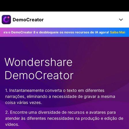
Produtos em destaque
DemoCreator
Criatividade digital com IA generativa
 DemoCreator 8 e desbloqueie os novos recursos de IA agora!
Saiba Mais>>
Negócios
Produtos
Utilitários
Visão geral
Produtos
Sobre nós
IA
Soluções
Wondershare
Recursos
Recursos de IA
Sala de imprensa
Soluções
Todos os recursos >
DemoCreator
DemoCreator para
Loja
Central de Ajuda
Dicas de IA
Blog
Começe a Usar
1. Instantaneamente converta o texto em diferentes
Suporte
Todos os recursos de IA >
COMPRE AGORA
Entrar
narrações, eliminando a necessidade de gravar a mesma
TESTE GRÁTIS
Mais Soluções >
coisa várias vezes.
Suporte
2. Encontre uma diversidade de recursos e avatares para
atender às diferentes necessidades na produção e edição de
vídeos.