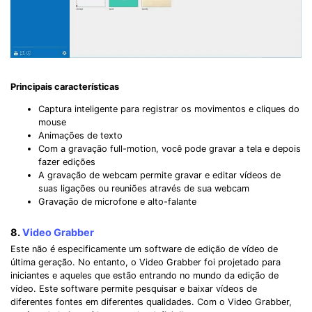
Principais características
Captura inteligente para registrar os movimentos e cliques do
mouse
Animações de texto
Com a gravação full-motion, você pode gravar a tela e depois
fazer edições
A gravação de webcam permite gravar e editar vídeos de
suas ligações ou reuniões através de sua webcam
Record Like a Pro, Edit
Gravação de microfone e alto-falante
With AI Ease.
8.
Video Grabber
Record. Edit. Share. All with Filmora!
Este não é especificamente um software de edição de vídeo de
última geração. No entanto, o Video Grabber foi projetado para
iniciantes e aqueles que estão entrando no mundo da edição de
Got It
Try It Now
vídeo. Este software permite pesquisar e baixar vídeos de
diferentes fontes em diferentes qualidades. Com o Video Grabber,