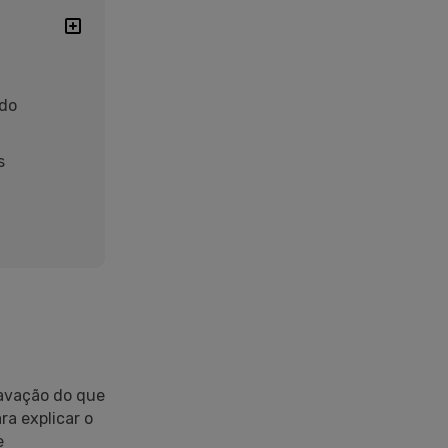
 do
s
avação do que
a explicar o
e