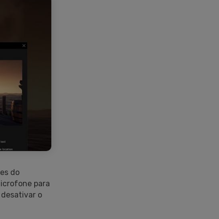
ões do
microfone para
 desativar o