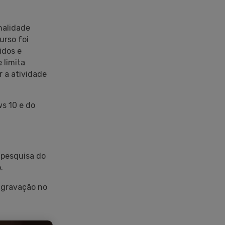
nalidade
urso foi
idos e
 limita
 a atividade
s 10 e do
 pesquisa do
.
 gravação no