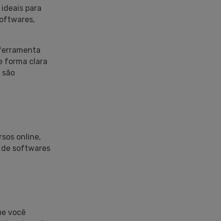
ideais para
oftwares,
 ferramenta
e forma clara
 são
sos online,
o de softwares
ue você