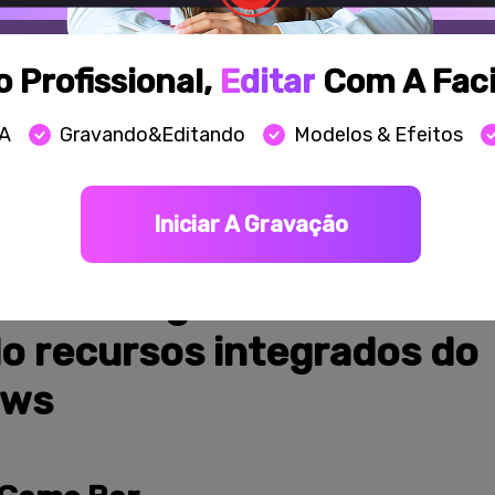
eencasts oferece aos novos colaboradores uma compreensã
nsabilidades, do funcionamento dos softwares e dos proce
omovendo confiança e uma preparação adequada. Adicionalm
Profissional,
Editar
Com A Facil
á existentes podem ser reaproveitados em treinamentos ofic
 tempo e esforço.
IA
Gravando&Editando
Modelos & Efeitos
creencasts no Windows, você pode utilizar as ferramentas 
tar por softwares de terceiros. Na próxima seção, abordar
asts no Windows utilizando seus recursos integrados.
Iniciar A Gravação
 2. Como gravar um scree
o recursos integrados do
ows