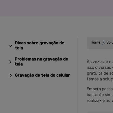
Alterador de Voz com IA
>
Gravação de Jogos >
Teleprompter de IA
>
HOT
Home
Sol
Dicas sobre gravação de
tela
Problemas na gravação de
Às vezes, é n
tela
isso diversas
gratuita de s
Gravação de tela do celular
temos a soluç
Embora possa 
bastante simp
realizá-lo no