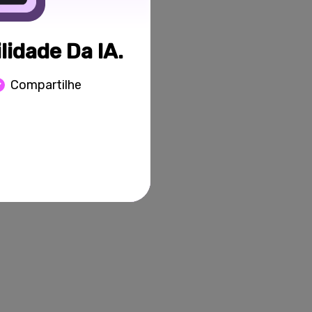
o detalhada
ssos de
ente,
idade Da IA.
iais,
Compartilhe
embutidas no
emos como
ncast