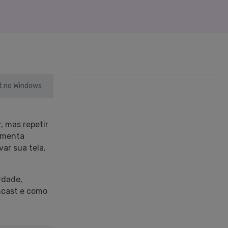
>
Sobreposição de Vídeo
>
Criador de
ões >
Apresentações de Vídeo
Edição de Áudio
Online
>
t no Windows
, mas repetir
ramenta
ar sua tela,
Todos os recursos >
rdade,
ncast e como