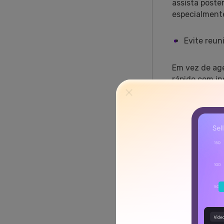
assista poste
especialmente
Evite reun
Em vez de age
rápido com in
revisitem o v
com outros.
Faça vídeo
Os screencasts
computador, 
econômica e ú
Simplifica