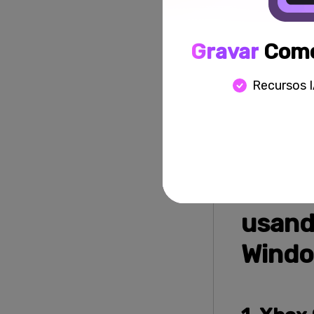
O uso de scr
de suas respo
trabalho, pr
Gravar
Como 
screencasts j
economizando
Recursos 
Para gravar s
sistema ou op
fazer screenc
Parte
usand
Wind