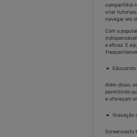
compartilhá-l
criar tutoria
navegar em si
Com a popular
indispensável
e eficaz. E a
frequentemen
Educando a
Além disso, o
permitindo qu
e ofereçam or
Gravação 
Screencasts t