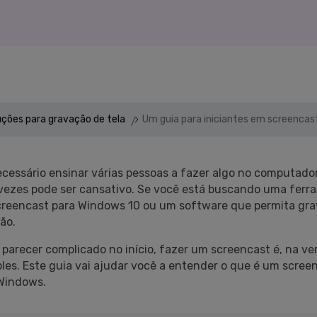
Vídeo
>
Mais Soluç
Desenho de Tela
>
Registrador de
Horários
>
Todos os recursos de IA >
uções para gravação de tela
Um guia para iniciantes em screencas
Vídeo com Câmera
Virtual
>
ecessário ensinar várias pessoas a fazer algo no computador
 vezes pode ser cansativo. Se você está buscando uma fer
creencast para Windows 10 ou um software que permita grav
ão.
parecer complicado no início, fazer um screencast é, na ve
les. Este guia vai ajudar você a entender o que é um scree
 Windows.