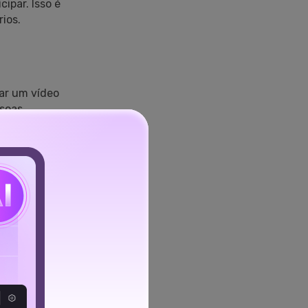
ipar. Isso é
ios.
ar um vídeo
ssoas
rtilhamento
do
ção
s