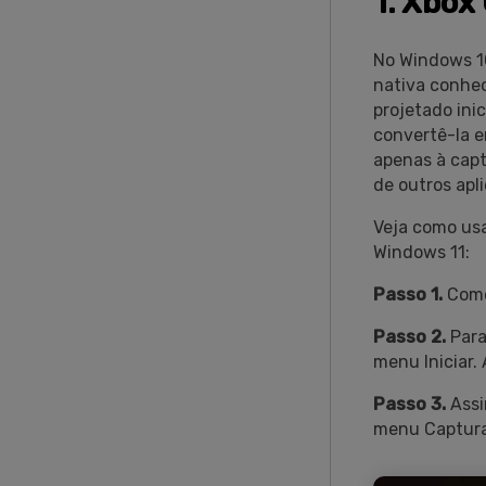
1. Xbox
No Windows 10 
nativa conhec
projetado inic
convertê-la e
apenas à capt
de outros apl
Veja como usa
Windows 11:
Passo 1.
Comec
Passo 2.
Para
menu Iniciar.
Passo 3.
Assi
menu Capturar