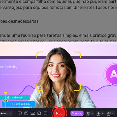
riormente e compartilhe com aqueles que não puderam partic
 vantajoso para equipes remotas em diferentes fusos horár
iões desnecessárias
ndar uma reunião para tarefas simples, é mais prático grav
struções passo a passo. Essa abordagem permite que as pe
ídeo caso se esqueçam de algum detalhe e facilita o compa
s de treinamento rápidos com instruções
 são ideais para criar tutoriais simples, capturando a tela 
o áudio do microfone e até imagens da webcam. É uma solu
til para empresas de todos os tamanhos.
ndo o processo de introdução e treinamento de funcionário