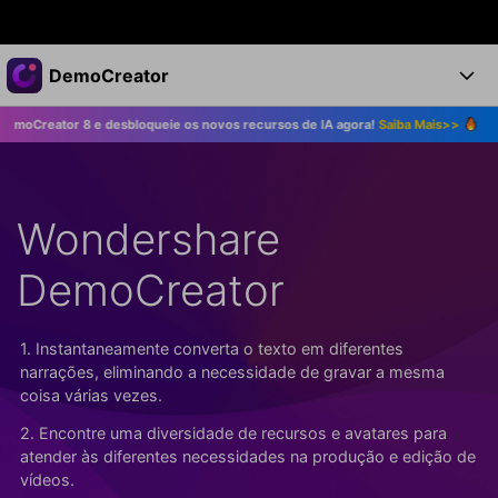
Produtos em destaque
DemoCreator
Criatividade digital com IA generativa
 8 e desbloqueie os novos recursos de IA agora!
Saiba Mais>>
Atualize pa
Negócios
Produtos
Utilitários
Visão geral
Produtos
Sobre nós
IA
Soluções
Wondershare
Recursos
Recursos de IA
Sala de imprensa
Soluções
Todos os recursos >
DemoCreator
DemoCreator para
Loja
Central de Ajuda
Dicas de IA
Blog
Começe a Usar
1. Instantaneamente converta o texto em diferentes
Suporte
Todos os recursos de IA >
COMPRE AGORA
Entrar
narrações, eliminando a necessidade de gravar a mesma
TESTE GRÁTIS
Mais Soluções >
coisa várias vezes.
Suporte
2. Encontre uma diversidade de recursos e avatares para
atender às diferentes necessidades na produção e edição de
vídeos.