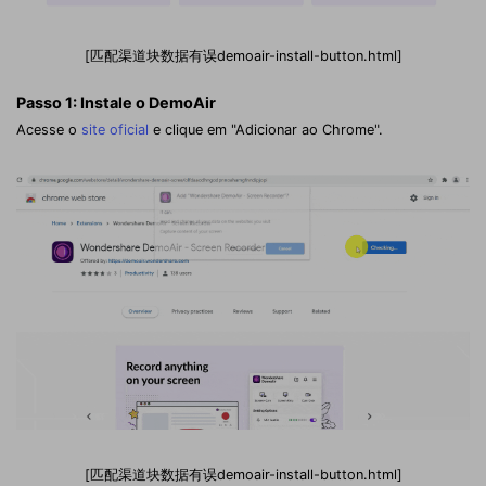
[匹配渠道块数据有误demoair-install-button.html]
Passo 1: Instale o DemoAir
Acesse o
site oficial
e clique em "Adicionar ao Chrome".
[匹配渠道块数据有误demoair-install-button.html]