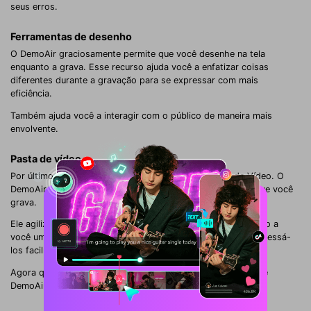
seus erros.
Ferramentas de desenho
O DemoAir graciosamente permite que você desenhe na tela
enquanto a grava. Esse recurso ajuda você a enfatizar coisas
diferentes durante a gravação para se expressar com mais
eficiência.
Também ajuda você a interagir com o público de maneira mais
envolvente.
Pasta de vídeo
Por último, mas não menos importante, está a Pasta de Vídeo. O
DemoAir tem uma maneira de armazenar todos os vídeos que você
grava.
Ele agiliza e armazena todos os seus vídeos gravados, dando a
você um espaço seguro e protegido para eles. Você pode acessá-
los facilmente sempre que quiser.
Agora que você conhece todos os recursos do Wondershare
DemoAir, é hora de aprender como usá-los.