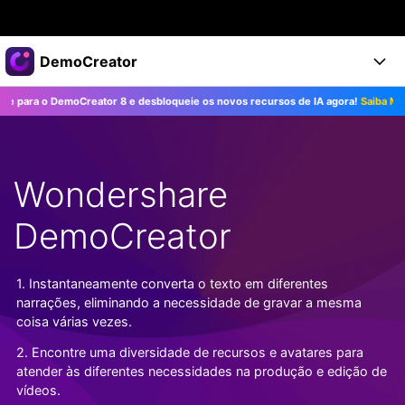
Produtos em destaque
DemoCreator
Criatividade digital com IA generativa
ra o DemoCreator 8 e desbloqueie os novos recursos de IA agora!
Saiba Mais>>
Negócios
Produtos
Utilitários
Visão geral
Produtos
Sobre nós
IA
Soluções
Wondershare
Recursos
Recursos de IA
Sala de imprensa
Soluções
Todos os recursos >
DemoCreator
DemoCreator para
Loja
Central de Ajuda
Dicas de IA
Blog
Começe a Usar
1. Instantaneamente converta o texto em diferentes
Suporte
Todos os recursos de IA >
COMPRE AGORA
Entrar
narrações, eliminando a necessidade de gravar a mesma
TESTE GRÁTIS
Mais Soluções >
coisa várias vezes.
Suporte
2. Encontre uma diversidade de recursos e avatares para
atender às diferentes necessidades na produção e edição de
vídeos.