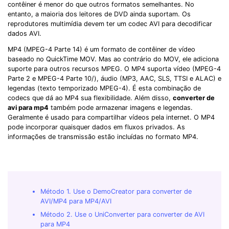
contêiner é menor do que outros formatos semelhantes. No
entanto, a maioria dos leitores de DVD ainda suportam. Os
reprodutores multimídia devem ter um codec AVI para decodificar
dados AVI.
MP4 (MPEG-4 Parte 14) é um formato de contêiner de vídeo
baseado no QuickTime MOV. Mas ao contrário do MOV, ele adiciona
suporte para outros recursos MPEG. O MP4 suporta vídeo (MPEG-4
Parte 2 e MPEG-4 Parte 10/
), áudio (MP3, AAC, SLS, TTSI e ALAC) e
legendas (texto temporizado MPEG-4). É esta combinação de
codecs que dá ao MP4 sua flexibilidade. Além disso,
converter de
avi para mp4
também pode armazenar imagens e legendas.
Geralmente é usado para compartilhar vídeos pela internet. O MP4
pode incorporar quaisquer dados em fluxos privados. As
informações de transmissão estão incluídas no formato MP4.
Método 1. Use o DemoCreator para converter de
AVI/MP4 para MP4/AVI
Método 2. Use o UniConverter para converter de AVI
para MP4