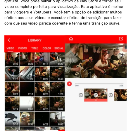
gratuita. Você pode baixar o aplicativo da Play Store e tornar seu
Record Like a Pro, Edit
vídeo completo perfeito para visualização. Este aplicativo é melhor
With AI Ease.
para vloggers e Youtubers. Você tem a opção de adicionar muitos
efeitos aos seus vídeos e executar efeitos de transição para fazer
Record. Edit. Share. All with Filmora!
com que seu vídeo pareça coerente e tenha uma transição suave.
Got It
Try It Now