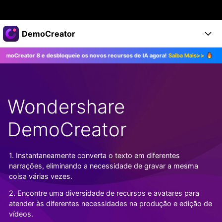
Produtos em destaque
DemoCreator
Criatividade digital com IA generativa
 e desbloqueie os novos recursos de IA agora!
Saiba Mais>>
Atualize para
Negócios
Produtos
Utilitários
Visão geral
Produtos
Sobre nós
IA
Soluções
Wondershare
Recursos
Recursos de IA
Sala de imprensa
Soluções
Todos os recursos >
DemoCreator
DemoCreator para
Loja
Central de Ajuda
Dicas de IA
Blog
Começe a Usar
1. Instantaneamente converta o texto em diferentes
Suporte
Todos os recursos de IA >
COMPRE AGORA
Entrar
narrações, eliminando a necessidade de gravar a mesma
TESTE GRÁTIS
Mais Soluções >
coisa várias vezes.
Suporte
2. Encontre uma diversidade de recursos e avatares para
atender às diferentes necessidades na produção e edição de
vídeos.