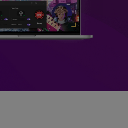
>
Sobreposição de Vídeo
>
Criador de
ões >
Apresentações de Vídeo
Edição de Áudio
Online
>
Todos os recursos >