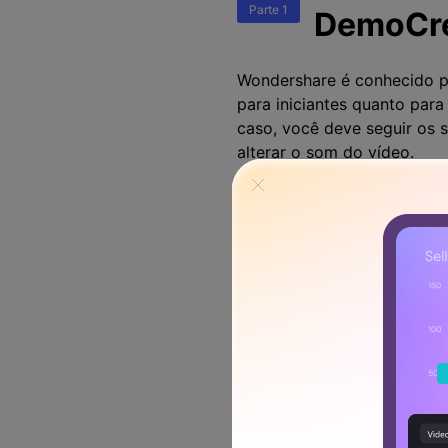
Parte 1
DemoCre
Wondershare é conhecido po
para iniciantes quanto para
caso, você deve seguir os 
alterar o som do vídeo.