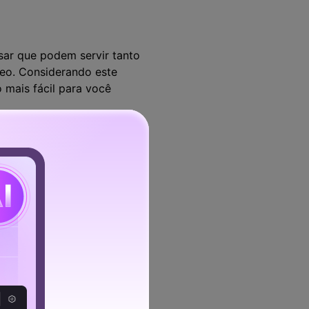
sar que podem servir tanto
ídeo. Considerando este
 mais fácil para você