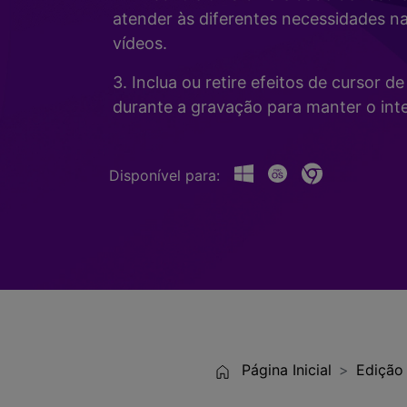
Alterador de Voz com IA
>
atender às diferentes necessidades n
Gravação de Jogos >
vídeos.
Teleprompter de IA
>
HOT
3. Inclua ou retire efeitos de cursor 
durante a gravação para manter o inte
Disponível para:
Página Inicial
Edição