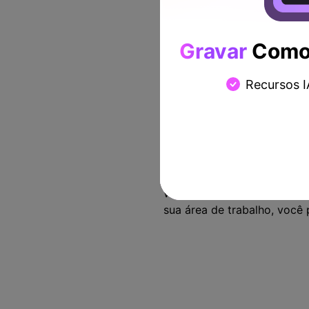
Gravar
Como 
Recursos I
Etapa 1: Baixar e Insta
Antes de querer trabalhar n
a própria plataforma. Você 
Wondershare DemoCreator, e
sua área de trabalho, você p