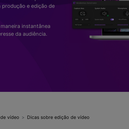
Vídeo
a produção e edição de
>
Mais Soluç
Desenho de Tela
>
de maneira instantânea
Registrador de
resse da audiência.
Horários
>
Todos os recursos de IA >
Vídeo com Câmera
Virtual
>
 de vídeo
Dicas sobre edição de vídeo