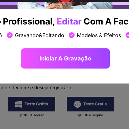
Profissional,
Editar
Com A Faci
A
Gravando&Editando
Modelos & Efeitos
Iniciar A Gravação
lar o WonderShare DemoCreator
o software e ter sua trilha de áudio removida do vídeo, é 
pode simplesmente baixar a versão de teste gratuitamente 
 seguir suas instruções na tela para instalá-lo. Depois de
ode decidir se deseja registrá-lo.
Teste Grátis
Teste Grátis
100% seguro
100% seguro