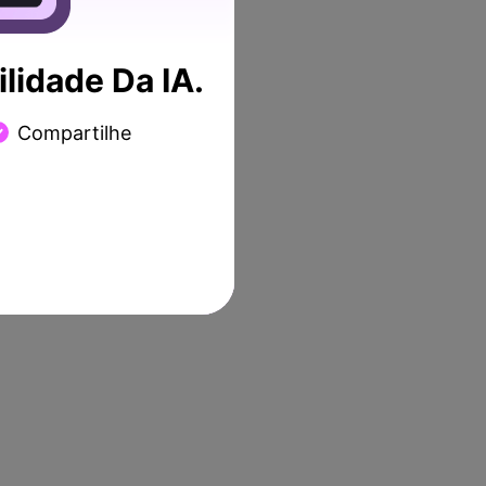
lidade Da IA.
Compartilhe
importante que você instale
do site original do
 instalá-lo com sucesso em