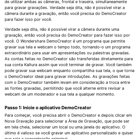
de utilizar ambas as câmeras, frontal e traseira, simultaneamente
para gravar gravações. Verdade seja dita, não é possível virar a
câmera durante a gravação, então você precisa do DemoCreator
para fazer isso por você.
Verdade seja dita, não é possível virar a câmera durante uma
gravação, então você precisa do DemoCreator para fazer isso por
você. O Wondershare DemoCreator é um programa que permite
gravar sua tela e webcam o tempo todo, tornando-o um programa
extraordinário para usar em apresentações ou palestras gravadas.
As contas feitas no DemoCreator são transferidas diretamente para
sua conta Kaltura assim que você terminar de gravar. Você também
pode gravar sua webcam enquanto compartilha sua tela, o que torna
o DemoCreator ideal para gravar introduções. As gravações feitas
com o DemoCreator também levam em consideração a troca entre
as fontes gravadas, permitindo que você alterne entre revisar a
webcam de um moderador e sua tela a qualquer momento.
Passo 1: Inicie o aplicativo DemoCreator
Para começar, você precisa abrir o DemoCreator e depois clicar em
Nova Gravação para selecionar a Área de Gravação, que pode ser
em tela cheia, selecionar um local ou uma janela do aplicativo. O
último é valioso se você gravar um aplicativo personalizado e quiser
que seja a concentração principal.