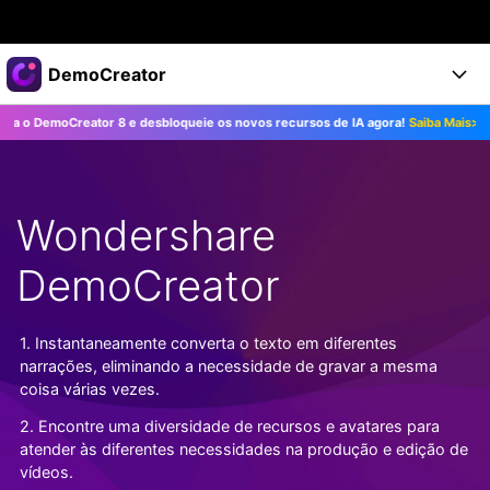
Produtos em destaque
DemoCreator
Criatividade digital com IA generativa
emoCreator 8 e desbloqueie os novos recursos de IA agora!
Saiba Mais>>
Negócios
Produtos
Utilitários
Visão geral
Produtos
Sobre nós
IA
Soluções
Wondershare
Recursos
Recursos de IA
Sala de imprensa
Soluções
Todos os recursos >
DemoCreator
DemoCreator para
Loja
Central de Ajuda
Dicas de IA
Blog
Começe a Usar
1. Instantaneamente converta o texto em diferentes
Suporte
Todos os recursos de IA >
COMPRE AGORA
Entrar
narrações, eliminando a necessidade de gravar a mesma
TESTE GRÁTIS
Mais Soluções >
coisa várias vezes.
Suporte
2. Encontre uma diversidade de recursos e avatares para
atender às diferentes necessidades na produção e edição de
vídeos.