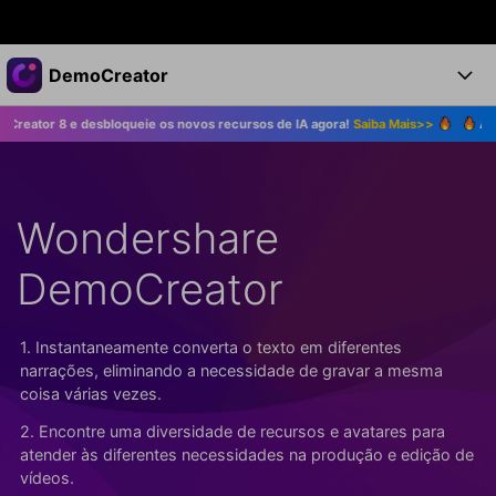
Produtos em destaque
DemoCreator
Criatividade digital com IA generativa
desbloqueie os novos recursos de IA agora!
Saiba Mais>>
Atualize para o 
Negócios
Produtos
Utilitários
Visão geral
Produtos
Sobre nós
IA
Soluções
Wondershare
Recursos
Recursos de IA
Sala de imprensa
Soluções
Todos os recursos >
DemoCreator
DemoCreator para
Loja
Central de Ajuda
Dicas de IA
Blog
Começe a Usar
1. Instantaneamente converta o texto em diferentes
Suporte
Todos os recursos de IA >
COMPRE AGORA
Entrar
narrações, eliminando a necessidade de gravar a mesma
TESTE GRÁTIS
Mais Soluções >
coisa várias vezes.
Suporte
2. Encontre uma diversidade de recursos e avatares para
atender às diferentes necessidades na produção e edição de
vídeos.