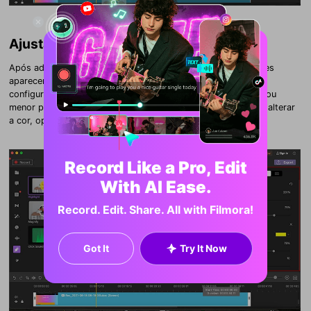
Ajustar Cursor
Após adicionar o efeito do cursor ao clipe, suas configurações
aparecerão na janela de propriedades. Você pode ajustar a
configuração do cursor na guia "Cursor" para torná-lo maior ou
menor para alterar o tamanho do cursor. Você também pode alterar
a cor, opacidade e área do cursor.
Record Like a Pro, Edit
With AI Ease.
Record. Edit. Share. All with Filmora!
Got It
Try It Now