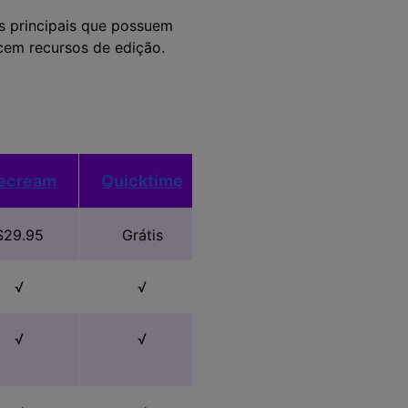
s principais que possuem
cem recursos de edição.
cecream
Quicktime
Ezvid
OBS
$29.95
Grátis
Grátis
Grátis
√
√
√
√
√
√
√