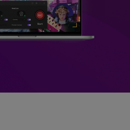
>
Sobreposição de Vídeo
>
Criador de
ões >
Apresentações de Vídeo
Edição de Áudio
Online
>
Todos os recursos >