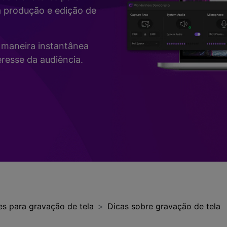
Vídeo
a produção e edição de
>
Mais Soluç
Desenho de Tela
>
de maneira instantânea
Registrador de
resse da audiência.
Horários
>
Todos os recursos de IA >
Vídeo com Câmera
Virtual
>
es para gravação de tela
Dicas sobre gravação de tela