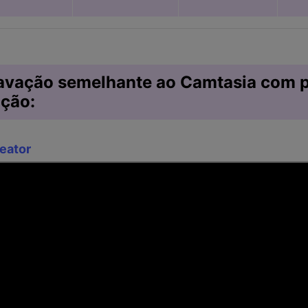
ravação semelhante ao Camtasia com 
ição:
eator