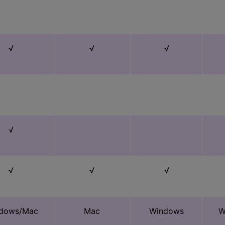
√
√
√
√
√
√
√
dows/Mac
Mac
Windows
W