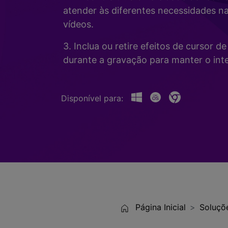
Alterador de Voz com IA
>
atender às diferentes necessidades n
Gravação de Jogos >
vídeos.
Teleprompter de IA
>
HOT
3. Inclua ou retire efeitos de cursor 
durante a gravação para manter o inte
Disponível para:
Página Inicial
Soluçõ