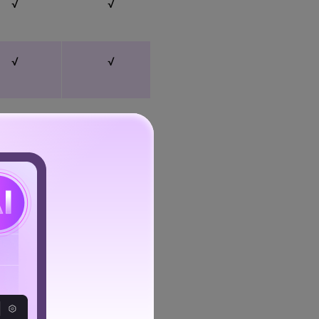
√
√
√
√
√
√
√
√
√
√