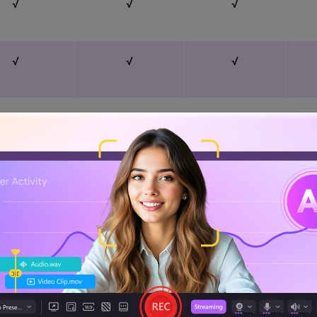
√
√
√
√
√
√
√
√
√
√
√
√
√
√
√