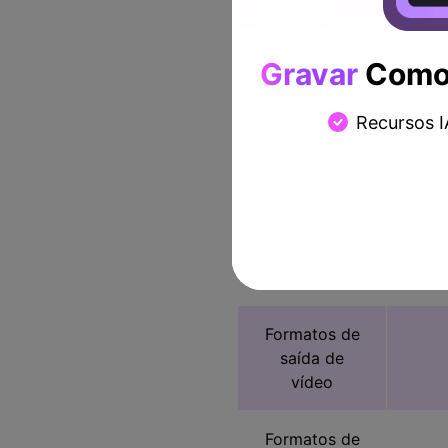
chamadas
VoIP
Gravar
Como 
Gravar áudio
do sistema
Recursos I
Edição
básica
Edição
avançada
Formatos de
saída de
vídeo
Formatos de