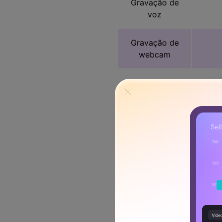
Gravação de
voz
Gravação de
webcam
Gravação de
jogos
Programar
gravação
Gravar
dispositivo
móvel
Gravar