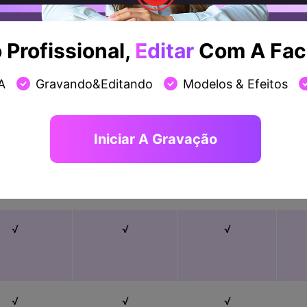
Profissional,
Editar
Com A Faci
√
√
√
A
Gravando&Editando
Modelos & Efeitos
√
√
√
Iniciar A Gravação
√
√
√
√
√
√
√
√
√