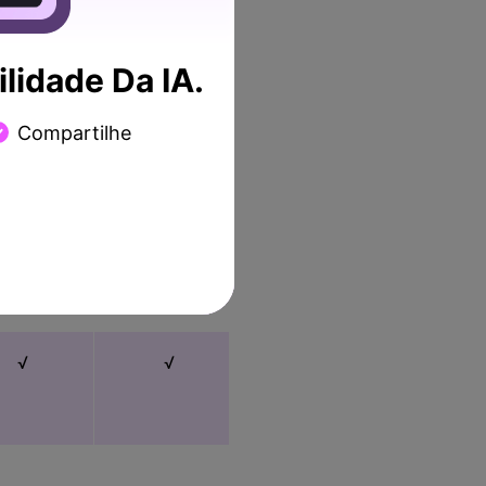
lidade Da IA.
√
√
√
Compartilhe
√
√
√
√
√
√