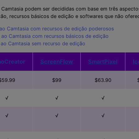
o Camtasia podem ser decididas com base em três aspecto
ão, recursos básicos de edição e softwares que não ofere
as ao Camtasia com recursos de edição poderosos
as ao Camtasia com recursos básicos de edição
as ao Camtasia sem recurso de edição
oCreator
ScreenFlow
SmartPixel
I
$59.99
$99
$63.90
√
√
√
√
√
√