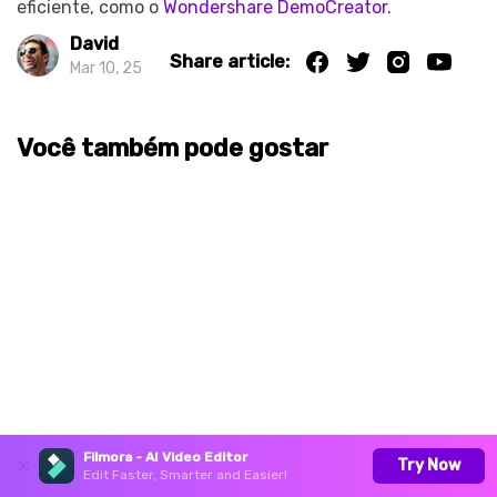
eficiente, como o
Wondershare DemoCreator.
David
Share article:
Mar 10, 25
Você também pode gostar
Filmora - AI Video Editor
Try Now
Edit Faster, Smarter and Easier!