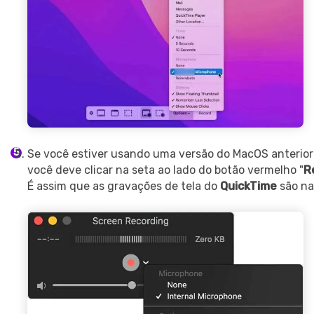
Record Like a Pro, Edit
With AI Ease.
Record. Edit. Share. All with
Filmora!
Got It
Try It Now
Se você estiver usando uma versão do MacOS anterio
você deve clicar na seta ao lado do botão vermelho "
R
É assim que as gravações de tela do
QuickTime
são na