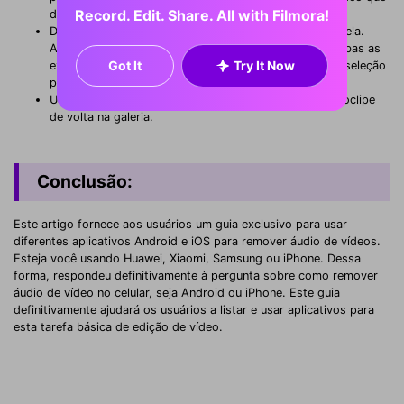
Record. Edit. Share. All with Filmora!
deseja importar.
Depois de selecionar o vídeo, ele o levará para outra tela.
Aqui você precisa definir as barras horizontais em ambas as
Got It
Try It Now
extremidades do vídeo. Clique na opção da marca de seleção
para concluir o processo.
Use o ícone para baixo nas opções para salvar o videoclipe
de volta na galeria.
Conclusão:
Este artigo fornece aos usuários um guia exclusivo para usar
diferentes aplicativos Android e iOS para remover áudio de vídeos.
Esteja você usando Huawei, Xiaomi, Samsung ou iPhone. Dessa
forma, respondeu definitivamente à pergunta sobre como remover
áudio de vídeo no celular, seja Android ou iPhone. Este guia
definitivamente ajudará os usuários a listar e usar aplicativos para
esta tarefa básica de edição de vídeo.