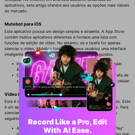
aplicativos, este artigo oferece aos usuários as opções mais viáveis ​​
do mercado.
Mutebot para iOS
Este aplicativo possui um design simples e atraente. A App Store
contém muitos aplicativos diferentes e fornece uma lista com
funções de edição de vídeo. No entanto, se a tarefa for apenas
silenciar o vídeo, Mutebot fornecerá a seus usuários uma interface
inteligente que pode concluir a tarefa em poucos segundos.
Inicialmente, o aplicativo exige acesso à galeria do celular.
Após aceitar, selecione um vídeo da lista.
O vídeo se processa sozinho. Após a conclusão da tarefa de
silenciamento, o download é feito automaticamente no celular.
Video Mute para iOS
Este é outro aplicativo simples projetado para silenciar o vídeo. Este
é um aplicativo muito amigável que oferece serviços gratuitos. Para
silenciar o vídeo em seu smartphone, você precisa realizar os
seguintes passos:
Record Like a Pro, Edit
With AI Ease.
Abra o aplicativo e acesse o painel. Clique na opção “Play”
para abrir outra janela onde você deve selecionar o vídeo que