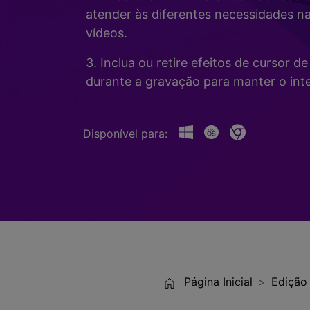
Alterador de Voz com IA
>
atender às diferentes necessidades n
Gravação de Jogos >
vídeos.
Teleprompter de IA
>
HOT
3. Inclua ou retire efeitos de cursor 
durante a gravação para manter o inte
Disponível para:
Página Inicial
Edição