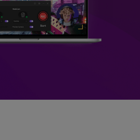
>
Sobreposição de Vídeo
>
Criador de
ões >
Apresentações de Vídeo
Edição de Áudio
Online
>
Todos os recursos >