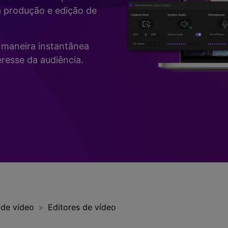
Vídeo
a produção e edição de
>
Mais Soluç
Desenho de Tela
>
de maneira instantânea
Registrador de
resse da audiência.
Horários
>
Todos os recursos de IA >
Vídeo com Câmera
Virtual
>
 de vídeo
Editores de vídeo