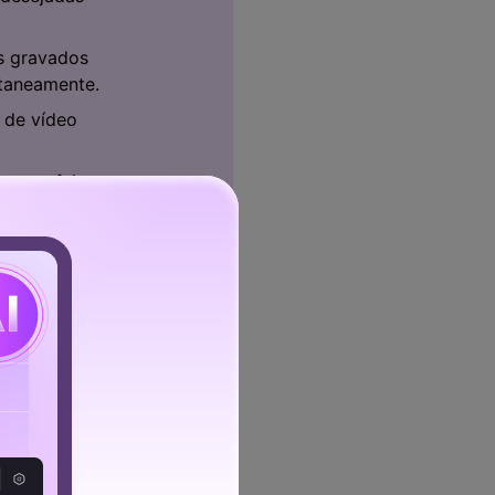
es gravados
ltaneamente.
 de vídeo
as e efeitos
o como um
KV, GIF e
a qualidade.
ste Grátis
aixe de forma segura