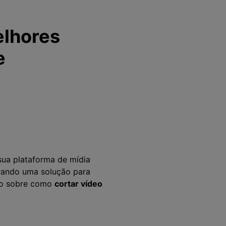
elhores
e
sua plataforma de mídia
urando uma solução para
uco sobre como
cortar vídeo