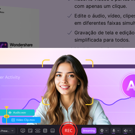
com apenas um clique.
Edite o áudio, vídeo, clip
em diferentes faixas simu
Gravação de tela e edição
simplificada para todos.
Modelos, adesivos, abertur
integrados, edite o víde
profissional.
Exporte para MP4, MOV, M
vários formatos, e com alt
Teste Grátis
Te
Baixe de forma segura
B