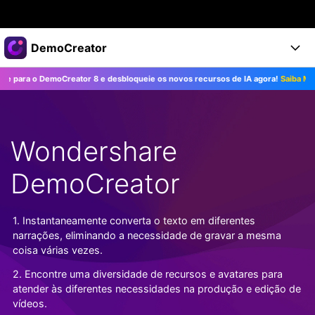
Produtos em destaque
DemoCreator
Criatividade digital com IA generativa
ra o DemoCreator 8 e desbloqueie os novos recursos de IA agora!
Saiba Mais>>
Negócios
Produtos
Utilitários
Visão geral
Produtos
Sobre nós
IA
Soluções
Wondershare
Recursos
Recursos de IA
Sala de imprensa
Soluções
Todos os recursos >
DemoCreator
DemoCreator para
Loja
Central de Ajuda
Dicas de IA
Blog
Começe a Usar
1. Instantaneamente converta o texto em diferentes
Suporte
Todos os recursos de IA >
COMPRE AGORA
Entrar
narrações, eliminando a necessidade de gravar a mesma
TESTE GRÁTIS
Mais Soluções >
coisa várias vezes.
Suporte
2. Encontre uma diversidade de recursos e avatares para
atender às diferentes necessidades na produção e edição de
vídeos.