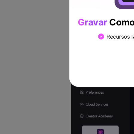
Gravar
Como 
1. Execute o programa em s
Recursos I