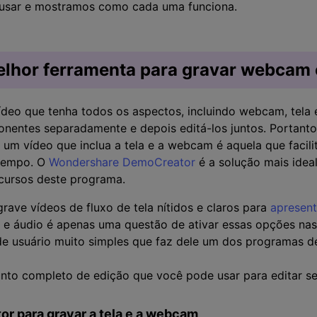
 usar e mostramos como cada uma funciona.
elhor ferramenta para gravar webcam e
ídeo que tenha todos os aspectos, incluindo webcam, tela e
nentes separadamente e depois editá-los juntos. Portanto
 um vídeo que inclua a tela e a webcam é aquela que facil
tempo. O
Wondershare DemoCreator
é a solução mais ideal
cursos deste programa.
rave vídeos de fluxo de tela nítidos e claros para
apresen
 e áudio é apenas uma questão de ativar essas opções nas
de usuário muito simples que faz dele um dos programas d
to completo de edição que você pode usar para editar se
r para gravar a tela e a webcam