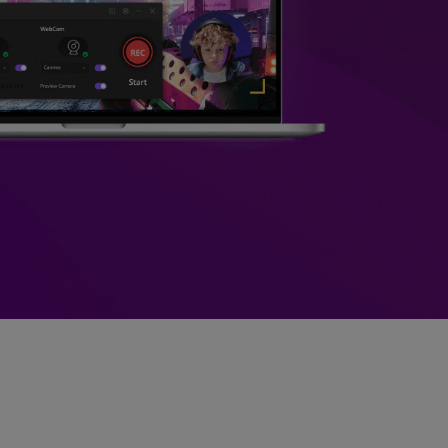
>
Sobreposição de Vídeo
>
Criador de
ões >
Apresentações de Vídeo
Edição de Áudio
Online
>
Todos os recursos >