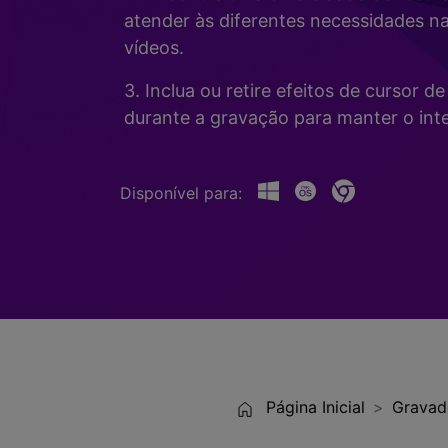
Alterador de Voz com IA
>
atender às diferentes necessidades n
Gravação de Jogos >
vídeos.
Teleprompter de IA
>
HOT
3. Inclua ou retire efeitos de cursor 
durante a gravação para manter o inte
Disponível para:
Página Inicial
Gravad