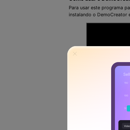
Para usar este programa p
instalando o DemoCreator 