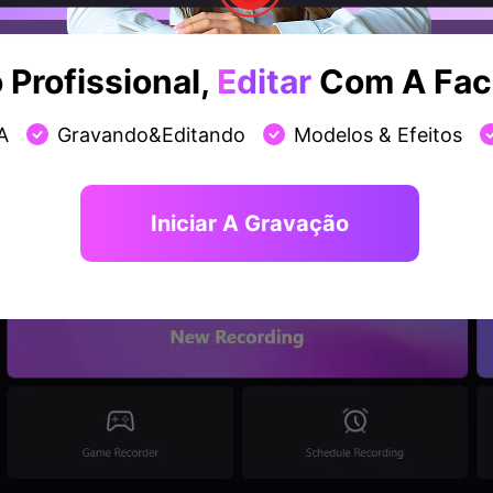
Profissional,
Editar
Com A Faci
eu sistema Mac ou Windows e clique em “Nova Gravação” p
A
Gravando&Editando
Modelos & Efeitos
Iniciar A Gravação