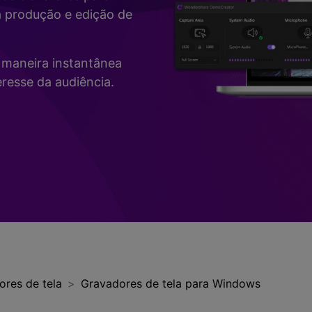
Vídeo
a produção e edição de
>
Mais Soluç
Desenho de Tela
>
de maneira instantânea
Registrador de
resse da audiência.
Horários
>
Todos os recursos de IA >
Vídeo com Câmera
Virtual
>
ores de tela
Gravadores de tela para Windows