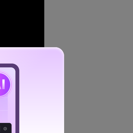
items-
ravar sua música do