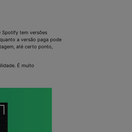
>
Sobreposição de Vídeo
>
Criador de
ões >
Apresentações de Vídeo
Edição de Áudio
Online
O Spotify tem versões
>
enquanto a versão paga pode
tagem, até certo ponto,
lidade. É muito
Todos os recursos >