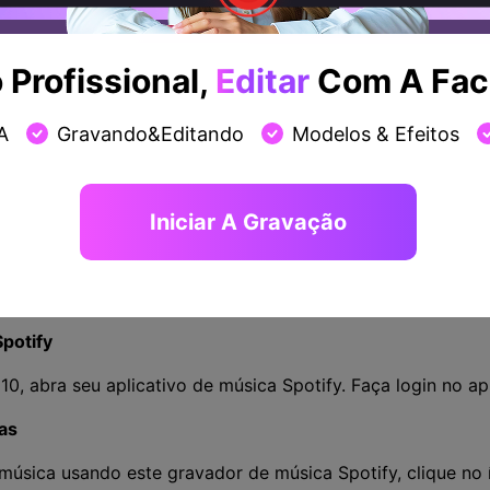
hare Democreator em seu windows 10
 o excelente gravador de música do Spotify Wondershare 
Profissional,
Editar
Com A Faci
ratuito. Habilite o programa em seu computador clicando
grama for aberto em seu computador, clique no ícone "Ca
ratuito do Spotify.
A
Gravando&Editando
Modelos & Efeitos
 configurações
a do Spotify, você deve selecionar "Áudio" em sua interfa
Iniciar A Gravação
eis, como formato de saída. Existem vários formatos de 
ca do Spotify em formato de áudio, selecione o formato d
vação externa.
Spotify
0, abra seu aplicativo de música Spotify. Faça login no apl
as
música usando este gravador de música Spotify, clique no 