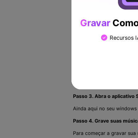
Passo 1. Baixe o Wonders
Você deve primeiro baixar
Gravar
Como 
computador. O download é g
programa. Depois que o pro
usar o gravador de música g
Recursos I
Passo 2. Personalize suas
Se você deseja gravar músic
configurações personalizáv
WMA, etc. Para gravar músi
microfone para evitar a gra
Passo 3. Abra o aplicativo 
Ainda aqui no seu windows 1
Passo 4. Grave suas músic
Para começar a gravar sua 