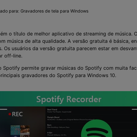
Vídeo
>
vado para:
Gravadores de tela para Windows
Mais Soluç
Desenho de Tela
>
Registrador de
ém o título de melhor aplicativo de streaming de música. 
Horários
om música de alta qualidade. A versão gratuita é básica, 
>
os. Os usuários da versão gratuita parecem estar em desvan
Todos os recursos de IA >
Vídeo com Câmera
 off-line.
Virtual
>
Spotify permite gravar músicas do Spotify com muita faci
principais gravadores do Spotify para Windows 10.