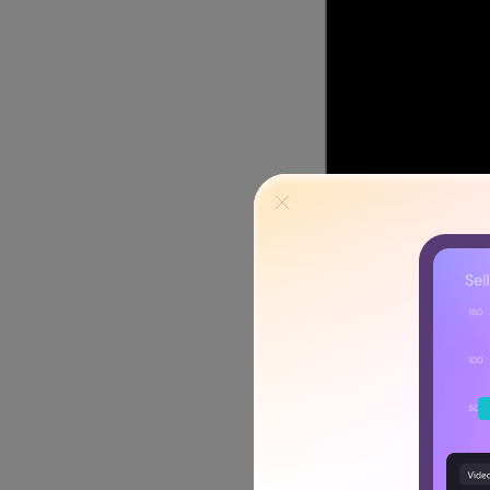
<div 
Aqui abaixo está o método
Spotify.