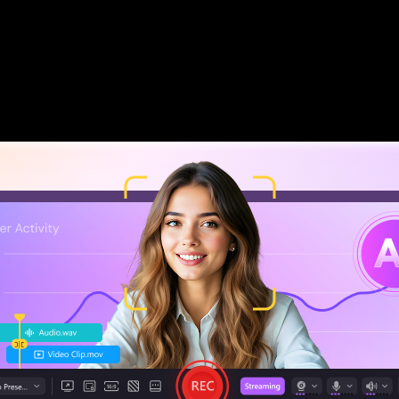
class="text-center pb-3 d-flex justify-content-center align-
Teste Grátis
Teste Grátis
Seguro
Seguro
 passo a passo de usar o Wondershare DemoCreator para g