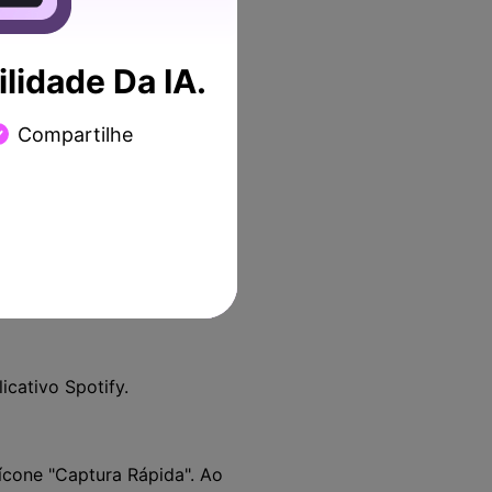
DemoCreator para o seu
lidade Da IA.
 duas vezes no ícone do
pturar" para começar a
Compartilhe
ce. Existem outras
saída, como MP3, M4A, AAC,
e música MP3. Desligue o
icativo Spotify.
ícone "Captura Rápida". Ao