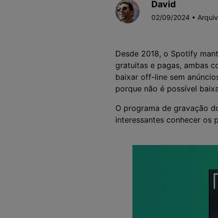
David
Alterador de Voz com IA
>
Gravação de Jogos >
02/09/2024 • Arqui
Teleprompter de IA
>
HOT
Desde 2018, o Spotify mant
gratuitas e pagas, ambas c
baixar off-line sem anúnci
porque não é possível baixar
O programa de gravação do 
interessantes conhecer os 