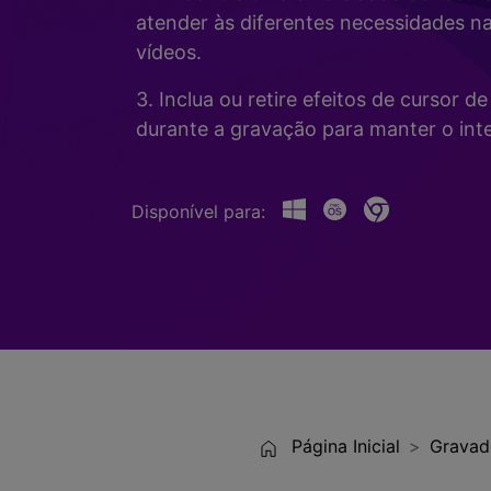
Alterador de Voz com IA
>
atender às diferentes necessidades n
Gravação de Jogos >
vídeos.
Teleprompter de IA
>
HOT
3. Inclua ou retire efeitos de cursor 
durante a gravação para manter o inte
Disponível para:
Página Inicial
Gravad