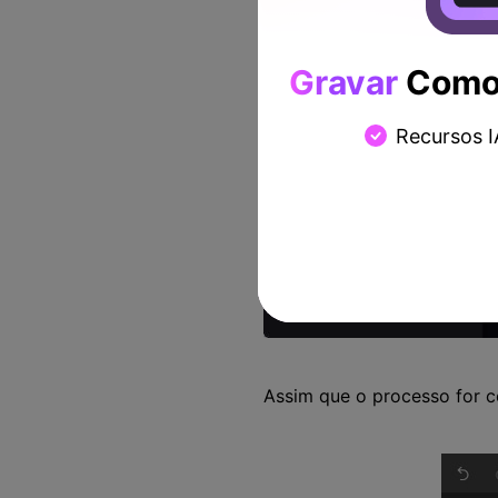
Gravar
Como 
Recursos I
Assim que o processo for c