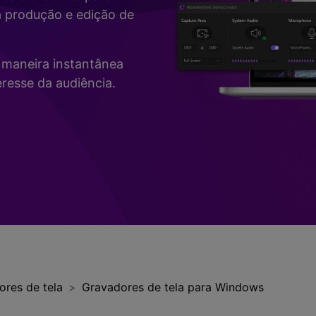
Vídeo
a produção e edição de
>
Mais Soluç
Desenho de Tela
>
de maneira instantânea
Registrador de
resse da audiência.
Horários
>
Todos os recursos de IA >
Vídeo com Câmera
Virtual
>
ores de tela
Gravadores de tela para Windows