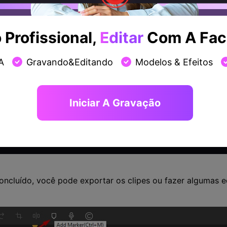
Profissional,
Editar
Com A Faci
A
Gravando&Editando
Modelos & Efeitos
Iniciar A Gravação
oncluído, você pode exportar os clipes ou fazer algumas ed