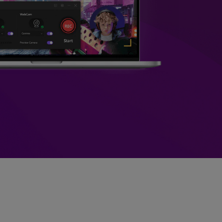
>
Sobreposição de Vídeo
>
Criador de
ões >
Apresentações de Vídeo
Edição de Áudio
Online
>
Todos os recursos >