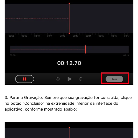
3. Parar a Gravação: Sempre que sua gravação for concluída, clique
no botão "Concluído" na extremidade inferior da interface do
aplicativo, conforme mostrado abaixo: