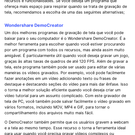
recursos e funcionalidades. Se você deseja um programa que
ofereça mais espaço para respirar quando se trata de gravação de
tela, recomendamos a escolha de uma das seguintes alternativas;
Wondershare DemoCreator
Um dos melhores programas de gravação de tela que você pode
baixar para o seu computador é o Wondershare DemoCreator. É a
melhor ferramenta para escolher quando você estiver procurando
por um programa com todos os recursos, mas ainda assim muito
amigável. É particularmente útil quando você deseja gravar um jogo,
graças às altas taxas de quadros de até 120 FPS. Além de gravar a
tela, este programa também pode ser usado para editar de várias
maneiras os vídeos gravados. Por exemplo, você pode facilmente
fazer anotações em um vídeo adicionando texto ou frases de
destaque e destacando seções do vídeo para mais dar ênfase. Isso
o torna a melhor solução eficiente quando você deseja criar um
vídeo tutorial para um assunto complicado. Com este gravador de
tela de PC, você também pode salvar facilmente o vídeo gravado em
vários formatos, incluindo MOV, MP4 e GIF, para tornar o
compartilhamento dos arquivos muito mais fácil.
O DemoCreator também permite que os usuários gravem a webcam
e a tela ao mesmo tempo. Esse recurso o torna a ferramenta ideal
para usar quando você precisa gravar vídeos complexos ou