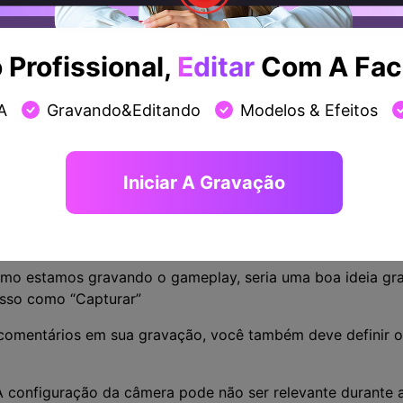
Profissional,
Editar
Com A Faci
A
Gravando&Editando
Modelos & Efeitos
rá uma série de opções para definir. A seguir estão apena
Iniciar A Gravação
cione “Jogo”, escolha o jogo que você irá gravar (neste cas
mo estamos gravando o gameplay, seria uma boa ideia gra
isso como “Capturar”
r comentários em sua gravação, você também deve definir o
A configuração da câmera pode não ser relevante durante 