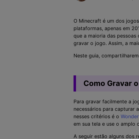
Alterador de Voz com IA
>
Gravação de Jogos >
Teleprompter de IA
>
HOT
O Minecraft é um dos jogo
plataformas, apenas em 20
que a maioria das pessoas q
gravar o jogo. Assim, a mai
Neste guia, compartilhare
Como Gravar o
Para gravar facilmente a j
necessários para capturar 
nesses critérios é o
Wonder
em sua tela e use o amplo 
A seguir estão alguns dos 