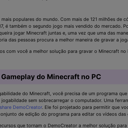
Vídeo
>
Mais Soluç
Desenho de Tela
>
s mais populares do mundo. Com mais de 121 milhões de c
17, é também o segundo jogo mais vendido do mercado. Po
Registrador de
ueira jogar Minecraft juntas e, uma vez que uma das manei
Horários
oria das pessoas procura a melhor maneira de gravar a jog
>
Todos os recursos de IA >
Vídeo com Câmera
mos com você a melhor solução para gravar o Minecraft n
Virtual
>
 Gameplay do Minecraft no PC
ogabilidade do Minecraft, você precisa de um programa que
a jogabildade sem sobrecarregar o computador. Uma ferra
share DemoCreator
. Ele foi projetado para permitir que v
conjunto de edição do programa para editar os vídeos das
recursos que tornam o DemoCreator a melhor solução para 