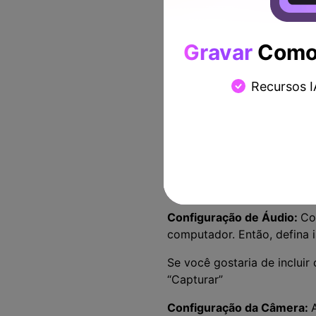
Gravar
Como 
Recursos I
Na próxima janela, você ve
você tem;
Configuração da Tela:
Sele
taxa de frames a ser usada.
Configuração de Áudio:
Co
computador. Então, defina 
Se você gostaria de inclui
“Capturar”
Configuração da Câmera
: