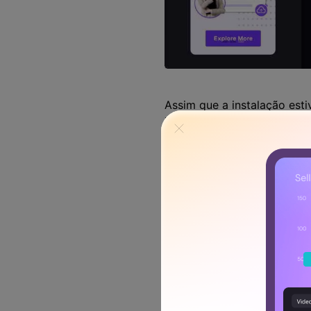
Assim que a instalação esti
iniciar o processo.
Etapa 2: Definir as Config