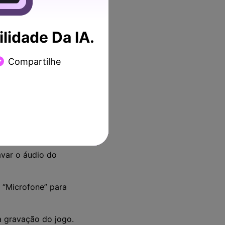
lidade Da IA.
Compartilhe
s algumas das opções que
o, Minecraft) e selecione a
var o áudio do
 “Microfone” para
a gravação do jogo.