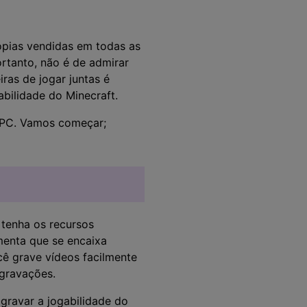
>
Sobreposição de Vídeo
>
Criador de
ões >
ópias vendidas em todas as
Apresentações de Vídeo
Edição de Áudio
rtanto, não é de admirar
Online
>
ras de jogar juntas é
abilidade do Minecraft.
o PC. Vamos começar;
Todos os recursos >
 tenha os recursos
menta que se encaixa
ocê grave vídeos facilmente
 gravações.
gravar a jogabilidade do