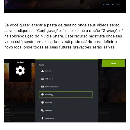
Se você quiser alterar a pasta de destino onde seus vídeos serão
salvos, clique em "Configurações" e selecione a opção "Gravações"
na sobreposição do Nvidia Share. Este recurso mostrará onde seu
vídeo está sendo armazenado e você pode usá-lo para definir o
novo local onde todas as suas futuras gravações serão salvas.