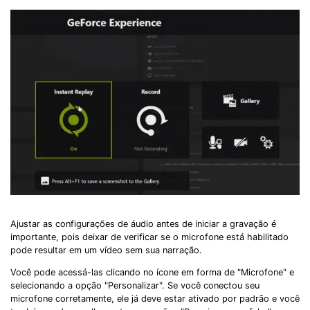
Ajustar as configurações de áudio antes de iniciar a gravação é
importante, pois deixar de verificar se o microfone está habilitado
pode resultar em um vídeo sem sua narração.
Você pode acessá-las clicando no ícone em forma de "Microfone" e
selecionando a opção "Personalizar". Se você conectou seu
microfone corretamente, ele já deve estar ativado por padrão e você