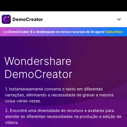
Produtos em destaque
DemoCreator
Criatividade digital com IA generativa
moCreator 8 e desbloqueie os novos recursos de IA agora!
Saiba Mais>>
At
Negócios
Produtos
Utilitários
Visão geral
Produtos
Sobre nós
IA
Soluções
Wondershare
Recursos
Recursos de IA
Sala de imprensa
Soluções
Todos os recursos >
DemoCreator
DemoCreator para
Loja
Central de Ajuda
Dicas de IA
Blog
Começe a Usar
1. Instantaneamente converta o texto em diferentes
Suporte
Todos os recursos de IA >
COMPRE AGORA
Entrar
narrações, eliminando a necessidade de gravar a mesma
TESTE GRÁTIS
Mais Soluções >
coisa várias vezes.
Suporte
2. Encontre uma diversidade de recursos e avatares para
atender às diferentes necessidades na produção e edição de
vídeos.