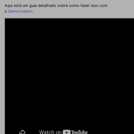
Aqui está um guia detalhado sobre como fazer isso com
o
DemoCreator
: