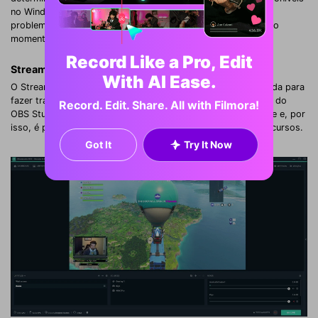
no Windows, que podem ajudá-lo a fazer isso sem nenhum
problema. Nesta seção, listaremos os 6 melhores deles, até o
momento.
Record Like a Pro, Edit
Streamlabs:
With AI Ease.
O Streamlabs é uma ferramenta gratuita e mais aberta utilizada para
fazer transmissões ao vivo e gravações. Ele é criado a partir do
Record. Edit. Share. All with Filmora!
OBS Studio, mas descarta as coisas confusas deste software e, por
isso, é preferido pelos usuários. Além disso, ele tem mais recursos.
Got It
Try It Now