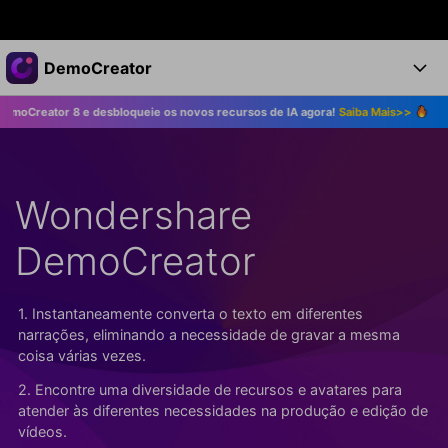
Produtos em destaque
DemoCreator
Criatividade digital com IA generativa
8 e desbloqueie os novos recursos de IA agora!
Saiba Mais>>
Atualize par
Negócios
Produtos
Utilitários
Visão geral
Produtos
Sobre nós
IA
Soluções
Wondershare
Recursos
Recursos de IA
Sala de imprensa
Soluções
Todos os recursos >
DemoCreator
DemoCreator para
Loja
Central de Ajuda
Dicas de IA
Blog
Começe a Usar
1. Instantaneamente converta o texto em diferentes
Suporte
Todos os recursos de IA >
COMPRE AGORA
Entrar
narrações, eliminando a necessidade de gravar a mesma
TESTE GRÁTIS
Mais Soluções >
coisa várias vezes.
Suporte
2. Encontre uma diversidade de recursos e avatares para
atender às diferentes necessidades na produção e edição de
vídeos.