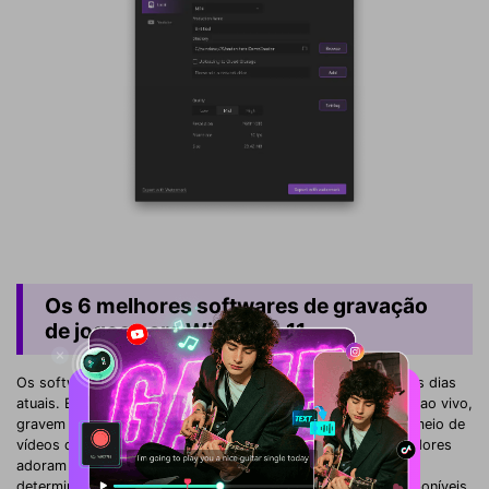
Os 6 melhores softwares de gravação
de jogos para Windows 11
Os softwares de gravação de jogos tornaram-se comuns nos dias
atuais. Eles permitem que os jogadores façam transmissões ao vivo,
gravem ações ou captem a atenção de muitas pessoas por meio de
vídeos de seus jogos favoritos. Praticamente todos os jogadores
adoram criar vídeos para compartilhar sua experiência em
determinado jogo. Existem muitos softwares desse tipo disponíveis