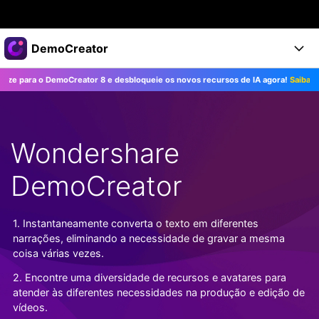
Produtos em destaque
DemoCreator
Criatividade digital com IA generativa
para o DemoCreator 8 e desbloqueie os novos recursos de IA agora!
Saiba Mais>>
Negócios
Produtos
Utilitários
Visão geral
Produtos
Sobre nós
IA
Soluções
Wondershare
Recursos
Recursos de IA
Sala de imprensa
Soluções
Todos os recursos >
DemoCreator
DemoCreator para
Loja
Central de Ajuda
Dicas de IA
Blog
Começe a Usar
1. Instantaneamente converta o texto em diferentes
Suporte
Todos os recursos de IA >
COMPRE AGORA
Entrar
narrações, eliminando a necessidade de gravar a mesma
TESTE GRÁTIS
Mais Soluções >
coisa várias vezes.
Suporte
2. Encontre uma diversidade de recursos e avatares para
atender às diferentes necessidades na produção e edição de
vídeos.