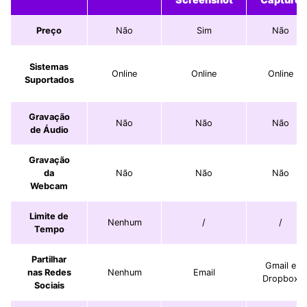
Preço
Não
Sim
Não
Sistemas
Online
Online
Online
Suportados
Gravação
Não
Não
Não
de Áudio
Gravação
da
Não
Não
Não
Webcam
Limite de
Nenhum
/
/
Tempo
Partilhar
Gmail e
nas Redes
Nenhum
Email
Dropbox
Sociais