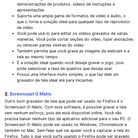
demonstrações de produtos, vídeos de instruções e
apresentações
Suporta uma ampla gama de formatos de vídeo e áudio, o
que o torna a solução ideal para qualquer tipo de reprodutor
de vídeo
Você pode usá-lo para editar os vídeos gravados de várias
maneiras. Você pode cortar seções do vídeo, fazer anotações
ou remover partes inteiras do vídeo
Também permite que você grave as imagens da webcam e a
tela ao mesmo tempo
É a solução ideal quando você deseja gravar o jogo, pois
pode selecionar a taxa de quadros que deseja usar.
Possui uma interface muito simples, o que faz dele um
gravador de tela ideal até para iniciantes
2.
Screencast O Matic
Outro bom gravador de tela que pode ser usado no Firefox é o
Screencast-O-Matic. Com este software, é possível gravar a tela
Record Like a Pro, Edit
sem nenhum esforço, pois ele está disponível online. Você não
With AI Ease.
precisa baixar nenhum tipo de aplicativo adicional para o seu PC. O
Screencast-O-Matic pode ser usado no Windows, Chromebook e
Record. Edit. Share. All with Filmora!
também no Mac. Sem falar que vai ajudar você a capturar a tela do
Firefox. Tudo o que você surfa usando o Firefox pode ser gravado