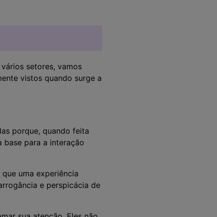
vários setores, vamos
mente vistos quando surge a
das porque, quando feita
 a base para a interação
 que uma experiência
 arrogância e perspicácia de
amar sua atenção. Eles não