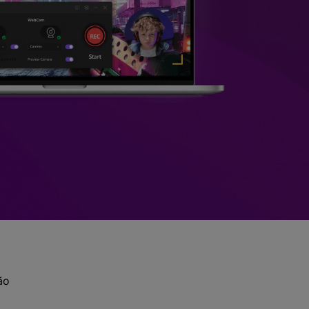
>
Sobreposição de Vídeo
>
Criador de
ões >
Apresentações de Vídeo
Edição de Áudio
Online
>
Todos os recursos >
ão