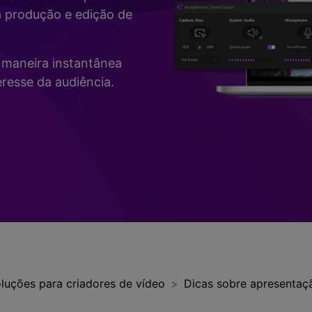
Vídeo
a produção e edição de
>
Mais Soluç
Desenho de Tela
>
de maneira instantânea
Registrador de
resse da audiência.
Horários
>
Todos os recursos de IA >
Vídeo com Câmera
Virtual
>
luções para criadores de vídeo
Dicas sobre apresentaç