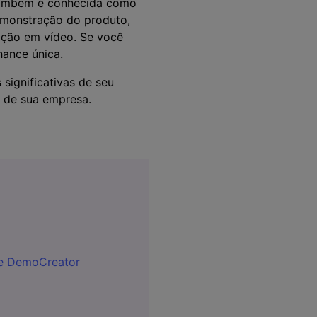
também é conhecida como
emonstração do produto,
ação em vídeo. Se você
hance única.
 significativas de seu
o de sua empresa.
re DemoCreator