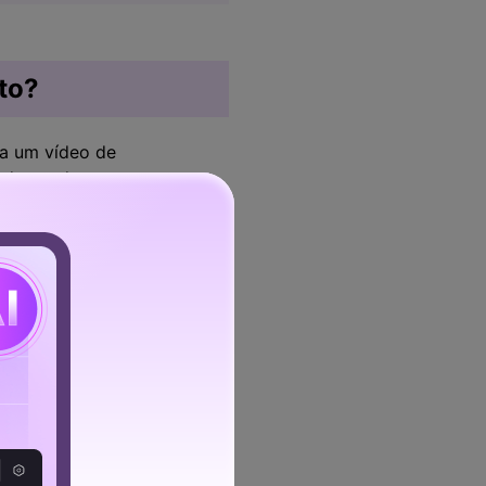
to?
 a um vídeo de
 do produto.
 para aliviar suas
ração do produto em uso e
 seus objetivos aumenta a