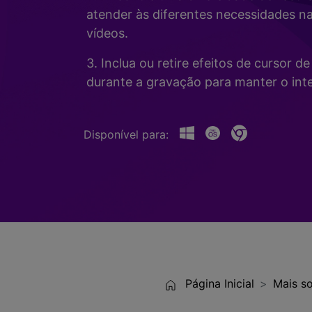
Alterador de Voz com IA
>
atender às diferentes necessidades n
Gravação de Jogos >
vídeos.
Teleprompter de IA
>
HOT
3. Inclua ou retire efeitos de cursor 
durante a gravação para manter o inte
Disponível para:
Página Inicial
Mais so