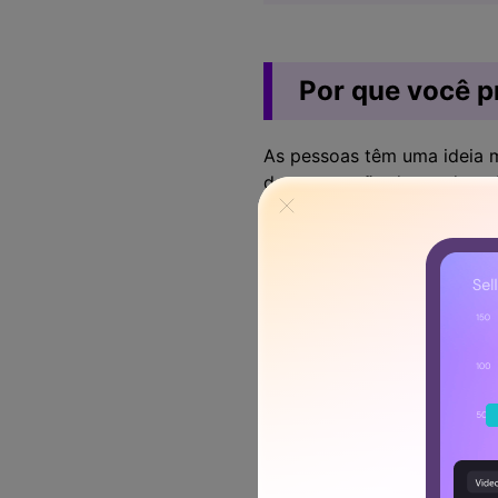
Por que você p
As pessoas têm uma ideia m
demonstração do produto. I
Benefícios das demonst
A seguir estão alguns bene
Credibilidade
Dê a seus consumidores uma
preocupações. Como resulta
descobrir suas vantagens.
Ter uma visão clara de como
credibilidade das promessa