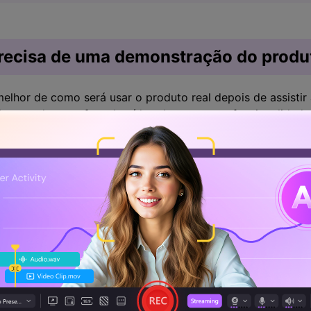
recisa de uma demonstração do produ
elhor de como será usar o produto real depois de assistir
sso se deve ao fato do vídeo demonstrar a funcionalidade
rações de produtos
fícios de optar por demonstrações de produtos:
 demonstração em vídeo de seu produto antes de vendê-lo
do, os clientes em potencial podem visualizar a demonst
 seu produto ajudará seus clientes em potencial a atingir
s que seu produto faz.