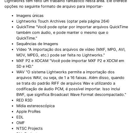
Lightworks tem feito um trabalho fantástico nesta área. Ele oferece
opções no seguinte formato de arquivo para importar-
Imagens únicas
Lightworks Touch Archives (optar pela página 264)
QuickTime "Você pode optar por importar arquivos QuickTime
também com áudio, e pode manter o mesmo que o
QuickTime."
Sequências de Imagens
Vídeo "A importação dos arquivos de vídeo (MXF, MPG, AVI,
MOV, MPEG, etc.) pode ser feita no Lightworks."
MXF P2 e XDCAM "Você pode importar MXF P2 e XDCM em
SD e HD."
WAV "O sistema Lightworks permite a importação dos
arquivos WAV, ou seja, de 1 a 16 faixas. Além disso, quando
se trata do padrão RIFF de arquivos Wav e utilizando a
codificação de áudio PCM, é possível importar. Isso inclui
BWF, que significa Broadcast Wave Format descompactado."
RED R3D
Mídia estereoscópica
Apple ProRes
EDL
OMF
NTSC Projects