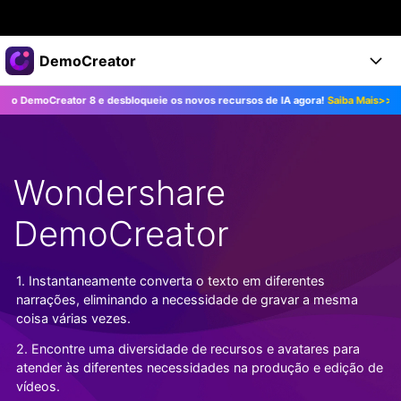
Produtos em destaque
DemoCreator
Criatividade digital com IA generativa
reator 8 e desbloqueie os novos recursos de IA agora!
Saiba Mais>>
Atual
Negócios
Produtos
Utilitários
Visão geral
Produtos
Sobre nós
IA
Soluções
Wondershare
Recursos
Recursos de IA
Sala de imprensa
Soluções
Todos os recursos >
DemoCreator
DemoCreator para
Loja
Central de Ajuda
Dicas de IA
Blog
Começe a Usar
1. Instantaneamente converta o texto em diferentes
Suporte
Todos os recursos de IA >
COMPRE AGORA
Entrar
narrações, eliminando a necessidade de gravar a mesma
TESTE GRÁTIS
Mais Soluções >
coisa várias vezes.
Suporte
2. Encontre uma diversidade de recursos e avatares para
atender às diferentes necessidades na produção e edição de
vídeos.