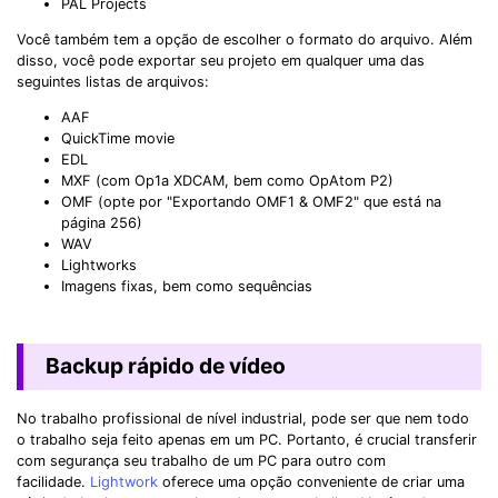
PAL Projects
Você também tem a opção de escolher o formato do arquivo. Além
disso, você pode exportar seu projeto em qualquer uma das
seguintes listas de arquivos:
AAF
QuickTime movie
Record Like a Pro, Edit
EDL
With AI Ease.
MXF (com Op1a XDCAM, bem como OpAtom P2)
OMF (opte por "Exportando OMF1 & OMF2" que está na
Record. Edit. Share. All with Filmora!
página 256)
WAV
Lightworks
Got It
Try It Now
Imagens fixas, bem como sequências
Backup rápido de vídeo
No trabalho profissional de nível industrial, pode ser que nem todo
o trabalho seja feito apenas em um PC. Portanto, é crucial transferir
com segurança seu trabalho de um PC para outro com
facilidade.
Lightwork
oferece uma opção conveniente de criar uma