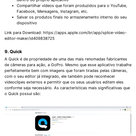
Compartilhar vídeos que foram produzidos para o YouTube,
Facebook, Mensagens, Instagram, etc.
Salvar os produtos finais no armazenamento interno do seu
dispositivo
Link para Download: https://apps.apple.com/br/app/splice-video-
editor-maker/id409838725
Record Like a Pro, Edit
9. Quick
With AI Ease.
A Quick é de propriedade de uma das mais renomadas fabricantes
Record. Edit. Share. All with Filmora!
de câmeras para ação, a GoPro. Mesmo que esse aplicativo trabalhe
perfeitamente bem com imagens que foram tiradas pelas câmeras,
com o seu editor já integrado, ele também pode reconhecer
Got It
Try It Now
videoclipes externos e permitir que os seus usuários editem eles
conforme seja necessário. As características mais significativas que
o Quick possui são: