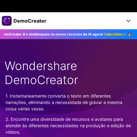
Produtos em destaque
DemoCreator
Criatividade digital com IA generativa
r 8 e desbloqueie os novos recursos de IA agora!
Saiba Mais>>
Atualize p
Negócios
Produtos
Utilitários
Visão geral
Produtos
Sobre nós
IA
Soluções
Wondershare
Recursos
Recursos de IA
Sala de imprensa
Soluções
Todos os recursos >
DemoCreator
DemoCreator para
Loja
Central de Ajuda
Dicas de IA
Blog
Começe a Usar
1. Instantaneamente converta o texto em diferentes
Suporte
Todos os recursos de IA >
COMPRE AGORA
Entrar
narrações, eliminando a necessidade de gravar a mesma
TESTE GRÁTIS
Mais Soluções >
coisa várias vezes.
Suporte
2. Encontre uma diversidade de recursos e avatares para
atender às diferentes necessidades na produção e edição de
vídeos.