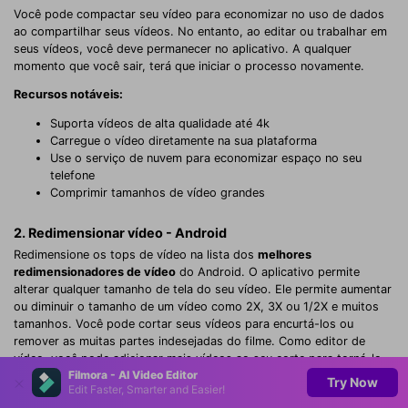
Você pode compactar seu vídeo para economizar no uso de dados
ao compartilhar seus vídeos. No entanto, ao editar ou trabalhar em
seus vídeos, você deve permanecer no aplicativo. A qualquer
momento que você sair, terá que iniciar o processo novamente.
Recursos notáveis:
Suporta vídeos de alta qualidade até 4k
Carregue o vídeo diretamente na sua plataforma
Use o serviço de nuvem para economizar espaço no seu
telefone
Comprimir tamanhos de vídeo grandes
2. Redimensionar vídeo - Android
Redimensione os tops de vídeo na lista dos
melhores
redimensionadores de vídeo
do Android. O aplicativo permite
alterar qualquer tamanho de tela do seu vídeo. Ele permite aumentar
ou diminuir o tamanho de um vídeo como 2X, 3X ou 1/2X e muitos
tamanhos. Você pode cortar seus vídeos para encurtá-los ou
remover as muitas partes indesejadas do filme. Como editor de
vídeo, você pode adicionar mais vídeos ao seu corte para torná-lo
Filmora - AI Video Editor
muito melhor na transição. Existem muitos efeitos, textos de
Try Now
Edit Faster, Smarter and Easier!
sobreposição e transições de vídeo.