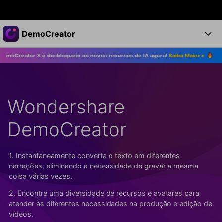
Produtos em destaque
DemoCreator
Criatividade digital com IA generativa
 8 e desbloqueie os novos recursos de IA agora!
Saiba Mais>>
Atualize pa
Negócios
Produtos
Utilitários
Visão geral
Produtos
Sobre nós
IA
Soluções
Wondershare
Recursos
Recursos de IA
Sala de imprensa
Soluções
Todos os recursos >
DemoCreator
DemoCreator para
Loja
Central de Ajuda
Dicas de IA
Blog
Começe a Usar
1. Instantaneamente converta o texto em diferentes
Suporte
Todos os recursos de IA >
COMPRE AGORA
Entrar
narrações, eliminando a necessidade de gravar a mesma
TESTE GRÁTIS
Mais Soluções >
coisa várias vezes.
Suporte
2. Encontre uma diversidade de recursos e avatares para
atender às diferentes necessidades na produção e edição de
vídeos.