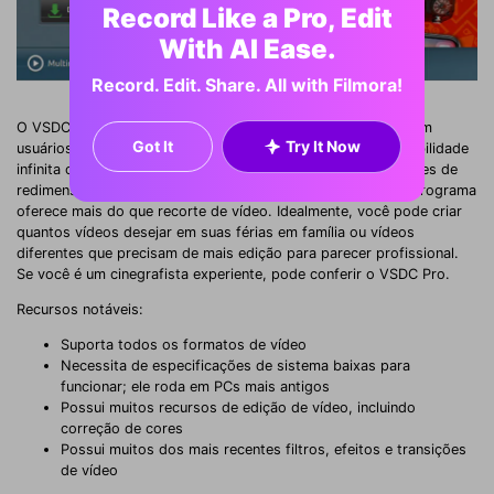
Record Like a Pro, Edit
With AI Ease.
Record. Edit. Share. All with Filmora!
O VSDC Video Editor é totalmente gratuito para download em
Got It
Try It Now
usuários de PC com Windows e permite que você tenha usabilidade
infinita com uma interface fácil de usar. Quase todos os ícones de
redimensionamento estão presentes na tela principal. Este programa
oferece mais do que recorte de vídeo. Idealmente, você pode criar
quantos vídeos desejar em suas férias em família ou vídeos
diferentes que precisam de mais edição para parecer profissional.
Se você é um cinegrafista experiente, pode conferir o VSDC Pro.
Recursos notáveis:
Suporta todos os formatos de vídeo
Necessita de especificações de sistema baixas para
funcionar; ele roda em PCs mais antigos
Possui muitos recursos de edição de vídeo, incluindo
correção de cores
Possui muitos dos mais recentes filtros, efeitos e transições
de vídeo