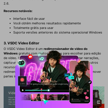
2.6.
Recursos notáveis:
Interface fácil de usar
Você obtém melhores resultados rapidamente
Totalmente grátis para usar
Suporta versões anteriores do sistema operacional Windows
3. VSDC Video Editor
O VSDC Video Editor é um
redimensionador de vídeo do
Windows
gratuito com muitos recursos para escolher para edição
de vídeo. O programa permite editar vídeos, adicionar narrações,
capturar telas de PC, melhorar o áudio do vídeo e muitos outros
recursos. Mas os melhores recursos são a capacidade de
redimensionar seu vídeo para compartilhamento online ou remover
partes indesejadas de seu vídeo.