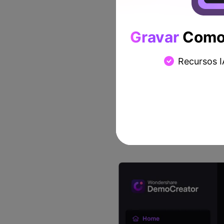
que diz respeito à conveni
software que supere o Demo
estruturas de trabalho mac
Gravar
Como 
vários outros recursos que
completo para edição de áu
Recursos I
Passos para extrair o 
Passo 1. Abra o DemoCreat
Provavelmente você baixou 
lo no menu Iniciar do seu PC
Em seguida, importe o seu 