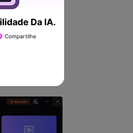
dade do som, não há
tes é compatível com
 Além disso, ele apresenta
lidade Da IA.
ento do som, sendo
Compartilhe
 e o próximo passo é abri-
cesse a interface do editor.