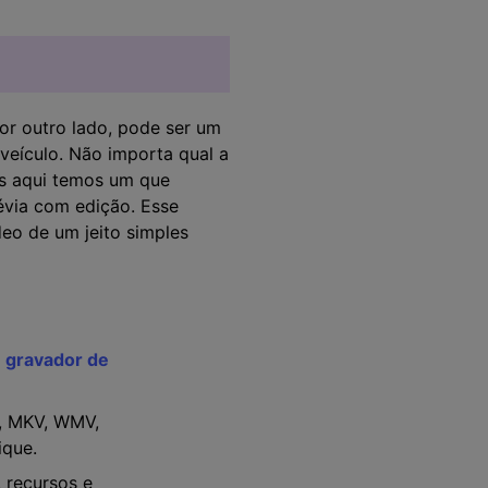
or outro lado, pode ser um
veículo. Não importa qual a
as aqui temos um que
évia com edição. Esse
deo de um jeito simples
e gravador de
4, MKV, WMV,
ique.
 recursos e