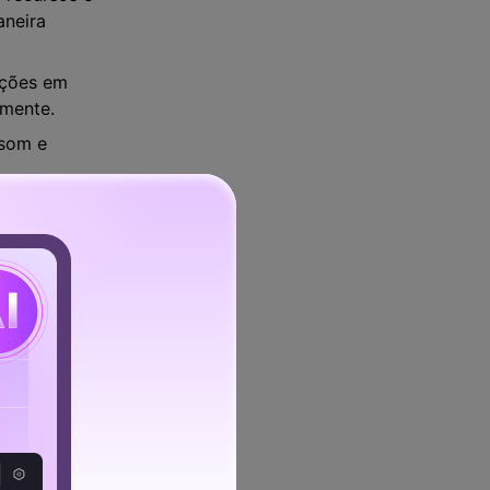
aneira
ações em
amente.
 som e
KV, GIF e
 qualidade.
te Grátis
Download seguro
m remover som do vídeo. No