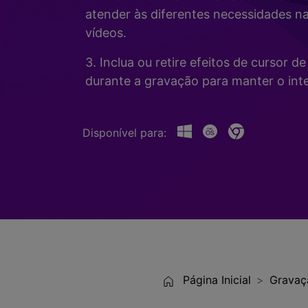
Alterador de Voz com IA
>
atender às diferentes necessidades n
Gravação de Jogos >
vídeos.
Teleprompter de IA
>
HOT
3. Inclua ou retire efeitos de cursor 
durante a gravação para manter o inte
Disponível para:
Página Inicial
Gravaç