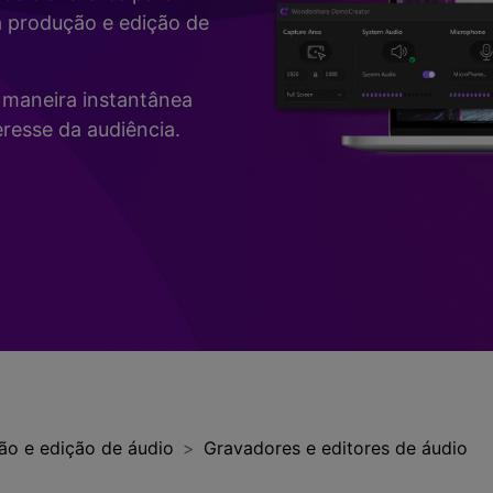
Vídeo
a produção e edição de
>
Mais Soluç
Desenho de Tela
>
de maneira instantânea
Registrador de
resse da audiência.
Horários
>
Todos os recursos de IA >
Vídeo com Câmera
Virtual
>
ão e edição de áudio
Gravadores e editores de áudio