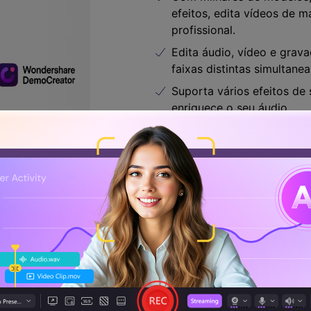
efeitos, edita vídeos de m
profissional.
Edita áudio, vídeo e grav
faixas distintas simultane
Suporta vários efeitos de
enriquece o seu áudio.
Exporta para MP4, MOV, M
outros formatos, com alta
Teste Grátis
Tes
Download seguro
cativos de alteração de vídeos em várias fases consegue