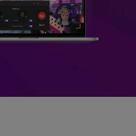
>
Sobreposição de Vídeo
>
Criador de
ões >
Apresentações de Vídeo
Edição de Áudio
Online
>
Todos os recursos >