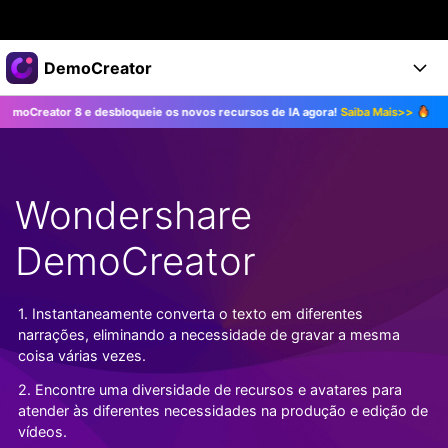
Produtos em destaque
DemoCreator
Criatividade digital com IA generativa
 8 e desbloqueie os novos recursos de IA agora!
Saiba Mais>>
Atualize pa
Negócios
Produtos
Utilitários
Visão geral
Produtos
Sobre nós
IA
Soluções
Wondershare
Recursos
Recursos de IA
Sala de imprensa
Soluções
Todos os recursos >
DemoCreator
DemoCreator para
Loja
Central de Ajuda
Dicas de IA
Blog
Começe a Usar
1. Instantaneamente converta o texto em diferentes
Suporte
Todos os recursos de IA >
COMPRE AGORA
Entrar
narrações, eliminando a necessidade de gravar a mesma
TESTE GRÁTIS
Mais Soluções >
coisa várias vezes.
Suporte
2. Encontre uma diversidade de recursos e avatares para
atender às diferentes necessidades na produção e edição de
vídeos.