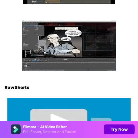
RawShorts
Filmora - AI Video Editor
Try Now
Edit Faster, Smarter and Easier!