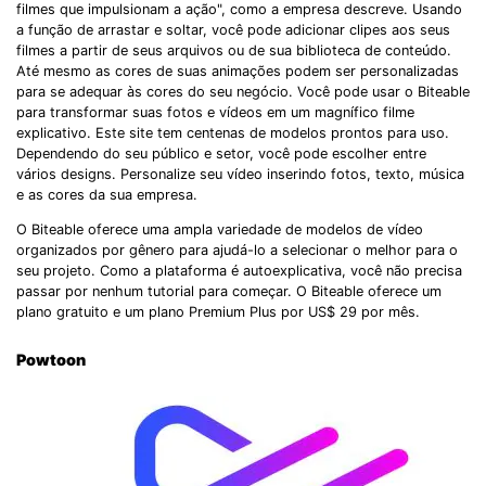
filmes que impulsionam a ação", como a empresa descreve. Usando
Record Like a Pro, Edit
a função de arrastar e soltar, você pode adicionar clipes aos seus
With AI Ease.
filmes a partir de seus arquivos ou de sua biblioteca de conteúdo.
Até mesmo as cores de suas animações podem ser personalizadas
Record. Edit. Share. All with Filmora!
para se adequar às cores do seu negócio. Você pode usar o Biteable
para transformar suas fotos e vídeos em um magnífico filme
explicativo. Este site tem centenas de modelos prontos para uso.
Got It
Try It Now
Dependendo do seu público e setor, você pode escolher entre
vários designs. Personalize seu vídeo inserindo fotos, texto, música
e as cores da sua empresa.
O Biteable oferece uma ampla variedade de modelos de vídeo
organizados por gênero para ajudá-lo a selecionar o melhor para o
seu projeto. Como a plataforma é autoexplicativa, você não precisa
passar por nenhum tutorial para começar. O Biteable oferece um
plano gratuito e um plano Premium Plus por US$ 29 por mês.
Powtoon