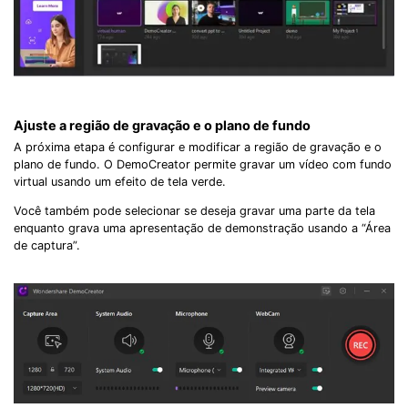
Record Like a Pro, Edit
With AI Ease.
Record. Edit. Share. All with Filmora!
Got It
Try It Now
Ajuste a região de gravação e o plano de fundo
A próxima etapa é configurar e modificar a região de gravação e o
plano de fundo. O DemoCreator permite gravar um vídeo com fundo
virtual usando um efeito de tela verde.
Você também pode selecionar se deseja gravar uma parte da tela
enquanto grava uma apresentação de demonstração usando a “Área
de captura”.