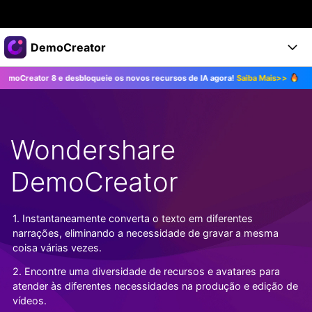
Produtos em destaque
DemoCreator
Criatividade digital com IA generativa
8 e desbloqueie os novos recursos de IA agora!
Saiba Mais>>
Atualize par
Negócios
Produtos
Utilitários
Visão geral
Produtos
Sobre nós
IA
Soluções
Wondershare
Recursos
Recursos de IA
Sala de imprensa
Soluções
Todos os recursos >
DemoCreator
DemoCreator para
Loja
Central de Ajuda
Dicas de IA
Blog
Começe a Usar
1. Instantaneamente converta o texto em diferentes
Suporte
Todos os recursos de IA >
COMPRE AGORA
Entrar
narrações, eliminando a necessidade de gravar a mesma
TESTE GRÁTIS
Mais Soluções >
coisa várias vezes.
Suporte
2. Encontre uma diversidade de recursos e avatares para
atender às diferentes necessidades na produção e edição de
vídeos.