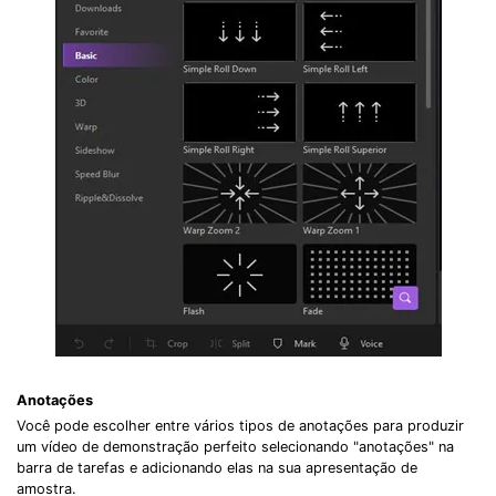
Anotações
Você pode escolher entre vários tipos de anotações para produzir
um vídeo de demonstração perfeito selecionando "anotações" na
barra de tarefas e adicionando elas na sua apresentação de
amostra.