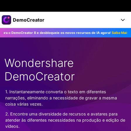
Produtos em destaque
DemoCreator
Criatividade digital com IA generativa
emoCreator 8 e desbloqueie os novos recursos de IA agora!
Saiba Mais>>
Negócios
Produtos
Utilitários
Visão geral
Produtos
Sobre nós
IA
Soluções
Wondershare
Recursos
Recursos de IA
Sala de imprensa
Soluções
Todos os recursos >
DemoCreator
DemoCreator para
Loja
Central de Ajuda
Dicas de IA
Blog
Começe a Usar
1. Instantaneamente converta o texto em diferentes
Suporte
Todos os recursos de IA >
COMPRE AGORA
Entrar
narrações, eliminando a necessidade de gravar a mesma
TESTE GRÁTIS
Mais Soluções >
coisa várias vezes.
Suporte
2. Encontre uma diversidade de recursos e avatares para
atender às diferentes necessidades na produção e edição de
vídeos.