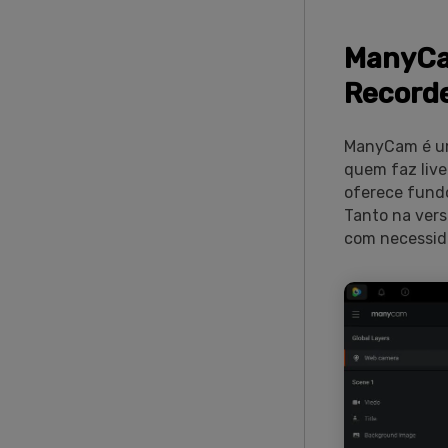
ManyCam
Record
ManyCam é um
quem faz live
oferece fundo
Tanto na ver
com necessida