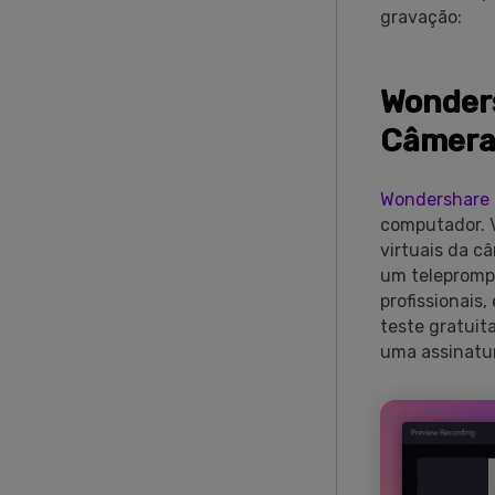
gravação:
Wonders
Câmera
Wondershare
computador. V
virtuais da 
um teleprompt
profissionais
teste gratuit
uma assinatu