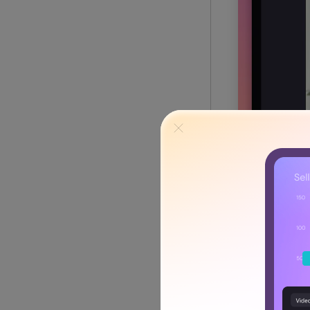
Suporta os s
Melhor para
:
Preço inicial
$