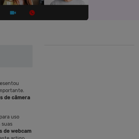
>
Sobreposição de Vídeo
>
Criador de
ões >
Apresentações de Vídeo
Edição de Áudio
Online
>
esentou
importante.
Todos os recursos >
s de câmera
para uso
s suas
s de webcam
ste artigo.