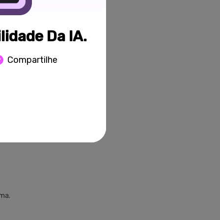
idade Da IA.
Compartilhe
 e efeitos de
 som
s
ma.