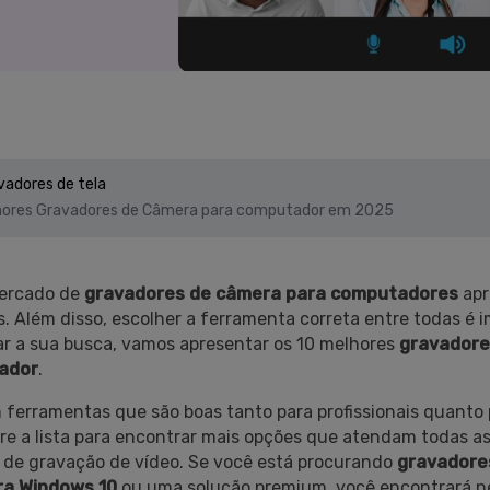
Vídeo
>
Mais Soluç
Desenho de Tela
>
Registrador de
Horários
>
Todos os recursos de IA >
vadores de tela
Vídeo com Câmera
lhores Gravadores de Câmera para computador em 2025
Virtual
>
ercado de
gravadores de câmera para computadores
apr
. Além disso, escolher a ferramenta correta entre todas é 
car a sua busca, vamos apresentar os 10 melhores
gravadore
ador
.
 ferramentas que são boas tanto para profissionais quanto 
ore a lista para encontrar mais opções que atendam todas a
 de gravação de vídeo. Se você está procurando
gravadore
ra Windows 10
ou uma solução premium, você encontrará ne