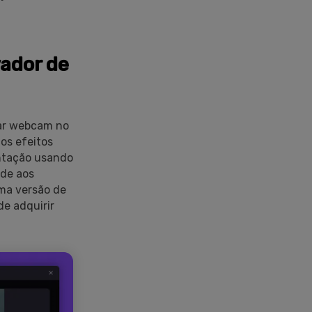
ador de
var webcam no
os efeitos
ntação usando
nde aos
uma versão de
e adquirir