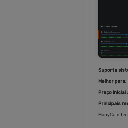
Suporta
sis
Melhor para
:
Preço inicial
Principais r
ManyCam tem 