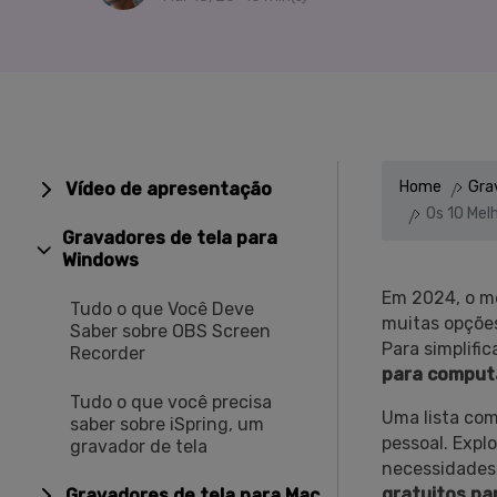
Alterador de Voz com IA
>
Gravação de Jogos >
Teleprompter de IA
>
HOT
Home
Gra
Vídeo de apresentação
Os 10 Me
Gravadores de tela para
Windows
Em 2024, o m
Tudo o que Você Deve
muitas opções
Saber sobre OBS Screen
Para simplifi
Recorder
para comput
Tudo o que você precisa
Uma lista com
saber sobre iSpring, um
pessoal. Expl
gravador de tela
necessidades
gratuitos pa
Gravadores de tela para Mac