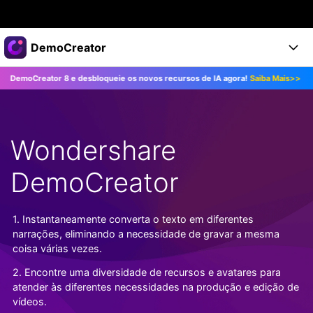
Produtos em destaque
DemoCreator
Criatividade digital com IA generativa
reator 8 e desbloqueie os novos recursos de IA agora!
Saiba Mais>>
Atual
Negócios
Produtos
Utilitários
Visão geral
Produtos
Sobre nós
IA
Soluções
Wondershare
Recursos
Recursos de IA
Sala de imprensa
Soluções
Todos os recursos >
DemoCreator
DemoCreator para
Loja
Central de Ajuda
Dicas de IA
Blog
Começe a Usar
1. Instantaneamente converta o texto em diferentes
Suporte
Todos os recursos de IA >
COMPRE AGORA
Entrar
narrações, eliminando a necessidade de gravar a mesma
TESTE GRÁTIS
Mais Soluções >
coisa várias vezes.
Suporte
2. Encontre uma diversidade de recursos e avatares para
atender às diferentes necessidades na produção e edição de
vídeos.