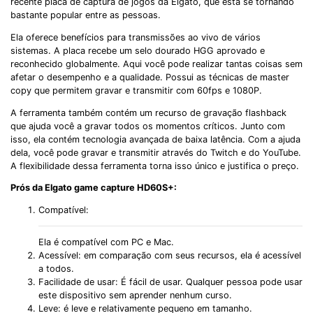
recente placa de captura de jogos da Elgato, que está se tornando
bastante popular entre as pessoas.
Ela oferece benefícios para transmissões ao vivo de vários
sistemas. A placa recebe um selo dourado HGG aprovado e
reconhecido globalmente. Aqui você pode realizar tantas coisas sem
afetar o desempenho e a qualidade. Possui as técnicas de master
copy que permitem gravar e transmitir com 60fps e 1080P.
A ferramenta também contém um recurso de gravação flashback
que ajuda você a gravar todos os momentos críticos. Junto com
isso, ela contém tecnologia avançada de baixa latência. Com a ajuda
dela, você pode gravar e transmitir através do Twitch e do YouTube.
A flexibilidade dessa ferramenta torna isso único e justifica o preço.
Prós da Elgato game capture HD60S+:
Compatível:
Ela é compatível com PC e Mac.
Acessível: em comparação com seus recursos, ela é acessível
a todos.
Facilidade de usar: É fácil de usar. Qualquer pessoa pode usar
este dispositivo sem aprender nenhum curso.
Leve: é leve e relativamente pequeno em tamanho.