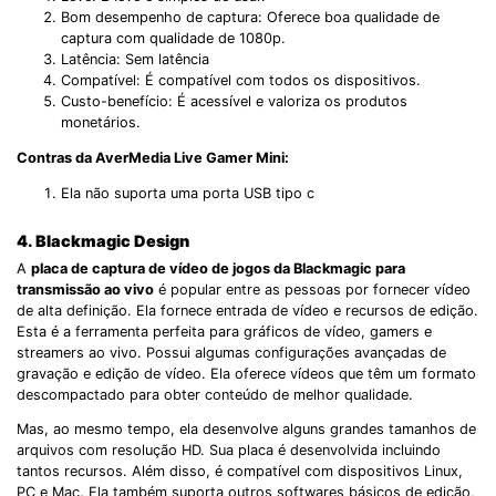
Bom desempenho de captura: Oferece boa qualidade de
captura com qualidade de 1080p.
Latência: Sem latência
Compatível: É compatível com todos os dispositivos.
Custo-benefício: É acessível e valoriza os produtos
monetários.
Contras da AverMedia Live Gamer Mini:
Ela não suporta uma porta USB tipo c
4. Blackmagic Design
Record Like a Pro, Edit
A
placa de captura de vídeo de jogos da Blackmagic para
With AI Ease.
transmissão ao vivo
é popular entre as pessoas por fornecer vídeo
de alta definição. Ela fornece entrada de vídeo e recursos de edição.
Record. Edit. Share. All with Filmora!
Esta é a ferramenta perfeita para gráficos de vídeo, gamers e
streamers ao vivo. Possui algumas configurações avançadas de
gravação e edição de vídeo. Ela oferece vídeos que têm um formato
Got It
Try It Now
descompactado para obter conteúdo de melhor qualidade.
Mas, ao mesmo tempo, ela desenvolve alguns grandes tamanhos de
arquivos com resolução HD. Sua placa é desenvolvida incluindo
tantos recursos. Além disso, é compatível com dispositivos Linux,
PC e Mac. Ela também suporta outros softwares básicos de edição,