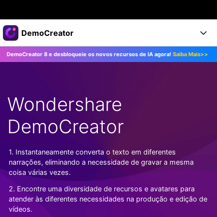
Produtos em destaque
DemoCreator
Criatividade digital com IA generativa
or 8 e desbloqueie os novos recursos de IA agora!
Saiba Mais>>
Atualize 
Negócios
Produtos
Utilitários
Visão geral
Produtos
Sobre nós
IA
Soluções
Wondershare
Recursos
Recursos de IA
Sala de imprensa
Soluções
Todos os recursos >
DemoCreator
DemoCreator para
Loja
Central de Ajuda
Dicas de IA
Blog
Começe a Usar
1. Instantaneamente converta o texto em diferentes
Suporte
Todos os recursos de IA >
COMPRE AGORA
Entrar
narrações, eliminando a necessidade de gravar a mesma
TESTE GRÁTIS
Mais Soluções >
coisa várias vezes.
Suporte
2. Encontre uma diversidade de recursos e avatares para
atender às diferentes necessidades na produção e edição de
vídeos.