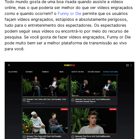
Record. Edit. Share. All with Filmora!
Todo mundo gosta de uma boa risada quando assiste a vídeos
online, mas o que poderia ser melhor do que ver vídeos engraçados
como e quando ocorrem? o
Funny or Die
permite que os usuários
Got It
Try It Now
façam vídeos engraçados, estúpidos e absolutamente perigosos,
tudo para o entretenimento dos espectadores. Os espectadores
podem seguir seus vídeos ou encontrá-lo por meio do recurso de
pesquisa. Se você gosta de fazer vídeos engraçados, Funny or Die
pode muito bem ser a melhor plataforma de transmissão ao vivo
para você.