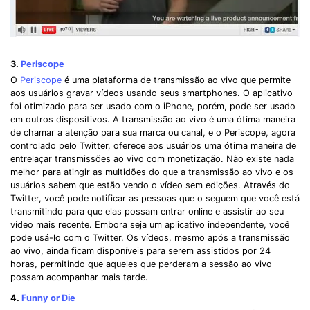
3.
Periscope
O
Periscope
é uma plataforma de transmissão ao vivo que permite
aos usuários gravar vídeos usando seus smartphones. O aplicativo
foi otimizado para ser usado com o iPhone, porém, pode ser usado
em outros dispositivos. A transmissão ao vivo é uma ótima maneira
de chamar a atenção para sua marca ou canal, e o Periscope, agora
controlado pelo Twitter, oferece aos usuários uma ótima maneira de
entrelaçar transmissões ao vivo com monetização. Não existe nada
melhor para atingir as multidões do que a transmissão ao vivo e os
usuários sabem que estão vendo o vídeo sem edições. Através do
Twitter, você pode notificar as pessoas que o seguem que você está
transmitindo para que elas possam entrar online e assistir ao seu
vídeo mais recente. Embora seja um aplicativo independente, você
pode usá-lo com o Twitter. Os vídeos, mesmo após a transmissão
ao vivo, ainda ficam disponíveis para serem assistidos por 24
Record Like a Pro, Edit
horas, permitindo que aqueles que perderam a sessão ao vivo
possam acompanhar mais tarde.
With AI Ease.
4.
Funny or Die