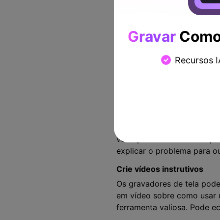
Existem inúmeras razões pel
importantes.
Gravar
Como 
Capture apresentações em 
Os gravadores de tela pode
Recursos I
estiver fazendo uma aprese
compartilhar com outras pe
Solucione os problemas
Os gravadores de tela pode
problemas com seu softwar
você possa levá-lo ao supo
explicar o problema para o
Crie vídeos instrutivos
Os gravadores de tela podem
em vídeo sobre como usar u
ferramenta valiosa. Pode e