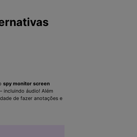
ernativas
o
spy monitor screen
 – incluindo áudio! Além
idade de fazer anotações e