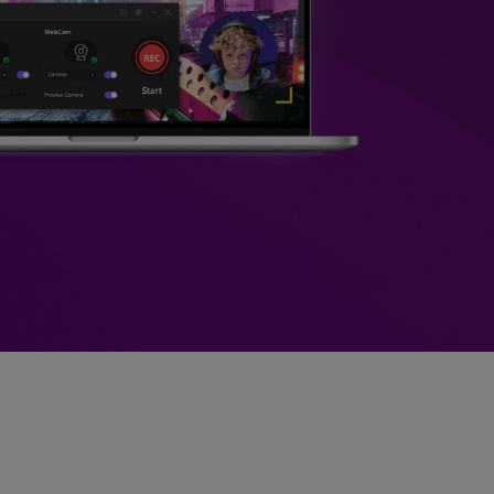
>
Sobreposição de Vídeo
>
Criador de
ões >
Apresentações de Vídeo
Edição de Áudio
Online
>
Todos os recursos >