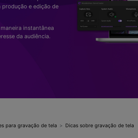
Vídeo
a produção e edição de
>
Mais Soluç
Desenho de Tela
>
de maneira instantânea
Registrador de
resse da audiência.
Horários
>
Todos os recursos de IA >
Vídeo com Câmera
Virtual
>
es para gravação de tela
Dicas sobre gravação de tela