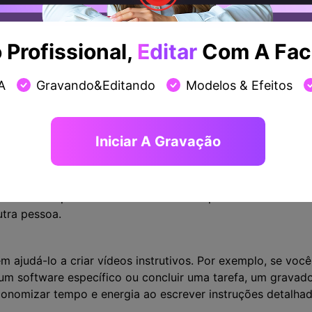
as quais um gravador de tela pode ser útil para você. Aqu
Profissional,
Editar
Com A Faci
vídeo e tutoriais
m ajudá-lo a capturar apresentações de vídeo e tutoriais.
A
Gravando&Editando
Modelos & Efeitos
ntação ou tutorial, um gravador de tela pode ajudá-lo a c
ssoas. Pode ser útil se você não puder estar presente no
Iniciar A Gravação
m ajudá-lo a solucionar problemas. Por exemplo, se você e
e ou computador, um gravador de tela pode ajudá-lo a do
rte técnico para obter assistência. Isso pode economizar 
utra pessoa.
 ajudá-lo a criar vídeos instrutivos. Por exemplo, se você 
m software específico ou concluir uma tarefa, um gravado
conomizar tempo e energia ao escrever instruções detalhad