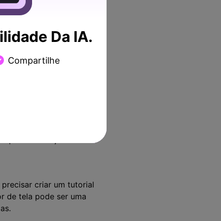
i estão quatro das mais
lidade Da IA.
 Por exemplo, se você
Compartilhe
apturar o conteúdo para
 momento da apresentação.
stiver enfrentando
cumentar o caso para que
tempo e frustração ao
precisar criar um tutorial
r de tela pode ser uma
as.