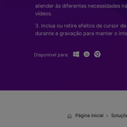
Alterador de Voz com IA
>
atender às diferentes necessidades n
Gravação de Jogos >
vídeos.
Teleprompter de IA
>
HOT
3. Inclua ou retire efeitos de cursor 
durante a gravação para manter o inte
Disponível para:
Página Inicial
Soluçõ