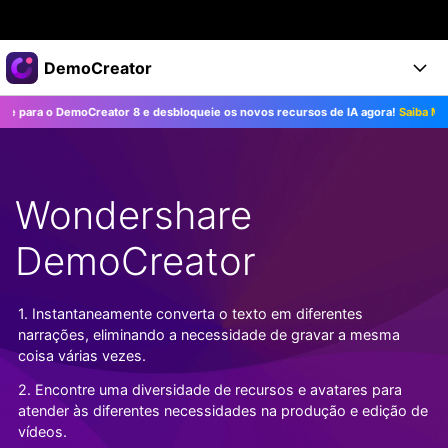
Produtos em destaque
DemoCreator
Criatividade digital com IA generativa
ra o DemoCreator 8 e desbloqueie os novos recursos de IA agora!
Saiba Mais>>
Negócios
Produtos
Utilitários
Visão geral
Produtos
Sobre nós
IA
Soluções
Wondershare
Recursos
Recursos de IA
Sala de imprensa
Soluções
Todos os recursos >
DemoCreator
DemoCreator para
Loja
Central de Ajuda
Dicas de IA
Blog
Começe a Usar
1. Instantaneamente converta o texto em diferentes
Suporte
Todos os recursos de IA >
COMPRE AGORA
Entrar
narrações, eliminando a necessidade de gravar a mesma
TESTE GRÁTIS
Mais Soluções >
coisa várias vezes.
Suporte
2. Encontre uma diversidade de recursos e avatares para
atender às diferentes necessidades na produção e edição de
vídeos.