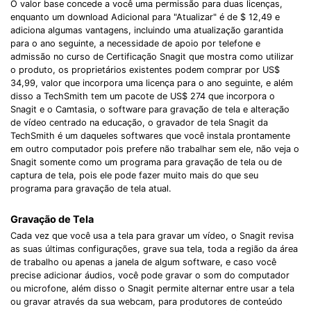
O valor base concede a você uma permissão para duas licenças,
enquanto um download Adicional para "Atualizar" é de $ 12,49 e
adiciona algumas vantagens, incluindo uma atualização garantida
para o ano seguinte, a necessidade de apoio por telefone e
admissão no curso de Certificação Snagit que mostra como utilizar
o produto, os proprietários existentes podem comprar por US$
34,99, valor que incorpora uma licença para o ano seguinte, e além
disso a TechSmith tem um pacote de US$ 274 que incorpora o
Snagit e o Camtasia, o software para gravação de tela e alteração
de vídeo centrado na educação, o gravador de tela Snagit da
TechSmith é um daqueles softwares que você instala prontamente
em outro computador pois prefere não trabalhar sem ele, não veja o
Snagit somente como um programa para gravação de tela ou de
captura de tela, pois ele pode fazer muito mais do que seu
programa para gravação de tela atual.
Gravação de Tela
Cada vez que você usa a tela para gravar um vídeo, o Snagit revisa
as suas últimas configurações, grave sua tela, toda a região da área
de trabalho ou apenas a janela de algum software, e caso você
precise adicionar áudios, você pode gravar o som do computador
ou microfone, além disso o Snagit permite alternar entre usar a tela
ou gravar através da sua webcam, para produtores de conteúdo