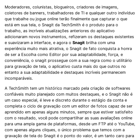
Moderadores, colunistas, blogueiros, criadores de imagens,
coletores de banners, trabalhadores de TI e qualquer outro indivíduo
que trabalhe ou jogue online terão finalmente que capturar o que
está em sua tela, o Snagit da TechSmith é o produto para o
trabalho, as incríveis atualizações anteriores do aplicativo
adicionaram novos instrumentos, refizeram os destaques existentes
e suavizaram a interface, e agora o
Snagit
brilha com uma
experiência muito mais atrativa, o Snagit de fato conquista a honra
de ser a Escolha como Editor por sua adaptabilidade, força, e
conveniência, o snagit prossegue com a sua regra como o utilitário
para gravação de tela, o aplicativo custa mais do que outros no
entanto a sua adaptabilidade e destaques incríveis permanecem
incomparáveis.
A TechSmith tem um histórico marcado pela criação de softwares
confiáveis muito planejado com muitos destaques, e o Snagit não é
um caso especial, é leve e discreto durante o estágio da conta e
completa o ciclo de gravação com um editor de fotos capaz de ser
aprendido em apenas alguns minutos, sempre que estiver satisfeito
com o resultado, você pode compartilhar as suas avaliações online
para uma ampla gama de plataformas, desde um FTP até o YouTube,
com apenas alguns cliques, o único problema que temos com a
gravação de tela do Snagit é o ponto do valor, é um tanto caro para