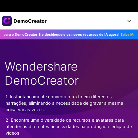
Produtos em destaque
DemoCreator
Criatividade digital com IA generativa
o DemoCreator 8 e desbloqueie os novos recursos de IA agora!
Saiba Mais>>
Negócios
Produtos
Utilitários
Visão geral
Produtos
Sobre nós
IA
Soluções
Wondershare
Recursos
Recursos de IA
Sala de imprensa
Soluções
Todos os recursos >
DemoCreator
DemoCreator para
Loja
Central de Ajuda
Dicas de IA
Blog
Começe a Usar
1. Instantaneamente converta o texto em diferentes
Suporte
Todos os recursos de IA >
COMPRE AGORA
Entrar
narrações, eliminando a necessidade de gravar a mesma
TESTE GRÁTIS
Mais Soluções >
coisa várias vezes.
Suporte
2. Encontre uma diversidade de recursos e avatares para
atender às diferentes necessidades na produção e edição de
vídeos.