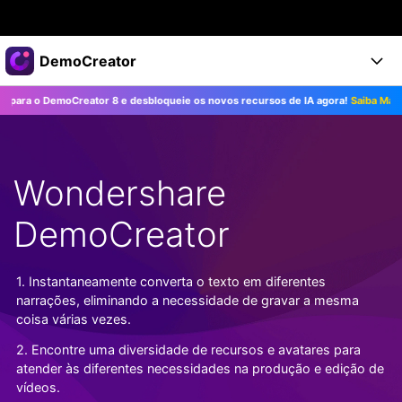
Produtos em destaque
DemoCreator
Criatividade digital com IA generativa
 o DemoCreator 8 e desbloqueie os novos recursos de IA agora!
Saiba Mais>>
Negócios
Produtos
Utilitários
Visão geral
Produtos
Sobre nós
IA
Soluções
Wondershare
Recursos
Recursos de IA
Sala de imprensa
Soluções
Todos os recursos >
DemoCreator
DemoCreator para
Loja
Central de Ajuda
Dicas de IA
Blog
Começe a Usar
1. Instantaneamente converta o texto em diferentes
Suporte
Todos os recursos de IA >
COMPRE AGORA
Entrar
narrações, eliminando a necessidade de gravar a mesma
TESTE GRÁTIS
Mais Soluções >
coisa várias vezes.
Suporte
2. Encontre uma diversidade de recursos e avatares para
atender às diferentes necessidades na produção e edição de
vídeos.