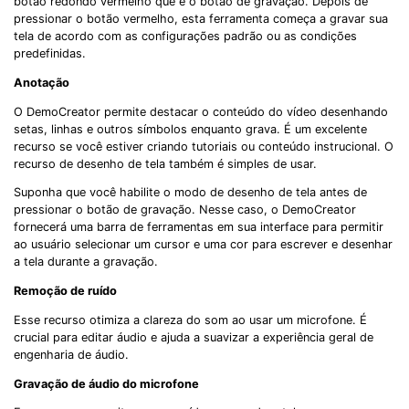
botão redondo vermelho que é o botão de gravação. Depois de
pressionar o botão vermelho, esta ferramenta começa a gravar sua
tela de acordo com as configurações padrão ou as condições
predefinidas.
Anotação
O DemoCreator permite destacar o conteúdo do vídeo desenhando
setas, linhas e outros símbolos enquanto grava. É um excelente
recurso se você estiver criando tutoriais ou conteúdo instrucional. O
recurso de desenho de tela também é simples de usar.
Suponha que você habilite o modo de desenho de tela antes de
pressionar o botão de gravação. Nesse caso, o DemoCreator
fornecerá uma barra de ferramentas em sua interface para permitir
ao usuário selecionar um cursor e uma cor para escrever e desenhar
a tela durante a gravação.
Remoção de ruído
Esse recurso otimiza a clareza do som ao usar um microfone. É
Record Like a Pro, Edit
crucial para editar áudio e ajuda a suavizar a experiência geral de
engenharia de áudio.
With AI Ease.
Gravação de áudio do microfone
Record. Edit. Share. All with Filmora!