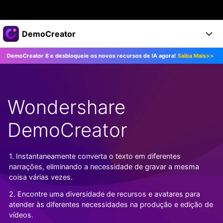
Produtos em destaque
DemoCreator
Criatividade digital com IA generativa
eator 8 e desbloqueie os novos recursos de IA agora!
Saiba Mais>>
Atuali
Negócios
Produtos
Utilitários
Visão geral
Produtos
Sobre nós
IA
Soluções
Wondershare
Recursos
Recursos de IA
Sala de imprensa
Soluções
Todos os recursos >
DemoCreator
DemoCreator para
Loja
Central de Ajuda
Dicas de IA
Blog
Começe a Usar
1. Instantaneamente converta o texto em diferentes
Suporte
Todos os recursos de IA >
COMPRE AGORA
Entrar
narrações, eliminando a necessidade de gravar a mesma
TESTE GRÁTIS
Mais Soluções >
coisa várias vezes.
Suporte
2. Encontre uma diversidade de recursos e avatares para
atender às diferentes necessidades na produção e edição de
vídeos.