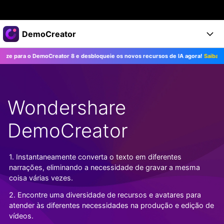
Produtos em destaque
DemoCreator
Criatividade digital com IA generativa
 para o DemoCreator 8 e desbloqueie os novos recursos de IA agora!
Saiba Mais>
Negócios
Produtos
Utilitários
Visão geral
Produtos
Sobre nós
IA
Soluções
Wondershare
Recursos
Recursos de IA
Sala de imprensa
Soluções
Todos os recursos >
DemoCreator
DemoCreator para
Loja
Central de Ajuda
Dicas de IA
Blog
Começe a Usar
1. Instantaneamente converta o texto em diferentes
Suporte
Todos os recursos de IA >
COMPRE AGORA
Entrar
narrações, eliminando a necessidade de gravar a mesma
TESTE GRÁTIS
Mais Soluções >
coisa várias vezes.
Suporte
2. Encontre uma diversidade de recursos e avatares para
atender às diferentes necessidades na produção e edição de
vídeos.