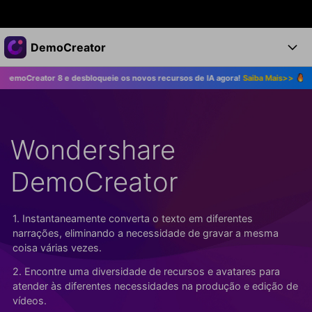
Produtos em destaque
DemoCreator
Criatividade digital com IA generativa
or 8 e desbloqueie os novos recursos de IA agora!
Saiba Mais>>
Atualize 
Negócios
Produtos
Utilitários
Visão geral
Produtos
Sobre nós
IA
Soluções
Wondershare
Recursos
Recursos de IA
Sala de imprensa
Soluções
Todos os recursos >
DemoCreator
DemoCreator para
Loja
Central de Ajuda
Dicas de IA
Blog
Começe a Usar
1. Instantaneamente converta o texto em diferentes
Suporte
Todos os recursos de IA >
COMPRE AGORA
Entrar
narrações, eliminando a necessidade de gravar a mesma
TESTE GRÁTIS
Mais Soluções >
coisa várias vezes.
Suporte
2. Encontre uma diversidade de recursos e avatares para
atender às diferentes necessidades na produção e edição de
vídeos.