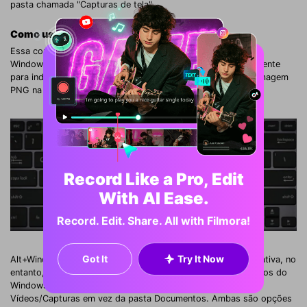
pasta chamada "Capturas de tela".
Como usar:
Essa combinação de teclas, ou a combinação de teclas
Windows+Print Screen, fará com que a tela escureça brevemente
para indicar que foi bem-sucedida e salvará um arquivo de imagem
PNG na pasta Imagens > Capturas de tela.
Record Like a Pro, Edit
With AI Ease.
Record. Edit. Share. All with Filmora!
Got It
Try It Now
Alt+Windows+Print Screen salva apenas a janela atualmente ativa, no
entanto, curiosamente, isso faz uso do recurso Barra de Jogos do
Windows (veja a imagem a seguir) para salvar na pasta
Vídeos/Capturas em vez da pasta Documentos. Ambas são opções