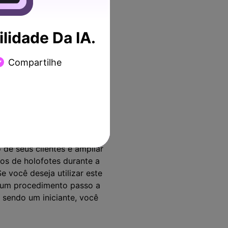
, reiniciar a gravação e
tela com DemoCreator.
lidade Da IA.
Compartilhe
de seus clientes e ampliar
os de holofotes durante a
 você deseja utilizar este
s um procedimento passo a
 sendo um iniciante, você