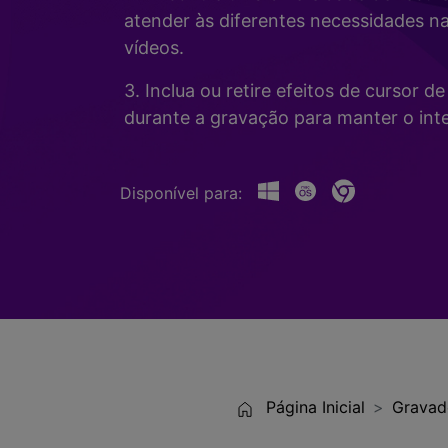
Alterador de Voz com IA
>
atender às diferentes necessidades n
Gravação de Jogos >
vídeos.
Teleprompter de IA
>
HOT
3. Inclua ou retire efeitos de cursor 
durante a gravação para manter o inte
Disponível para:
Página Inicial
Gravad