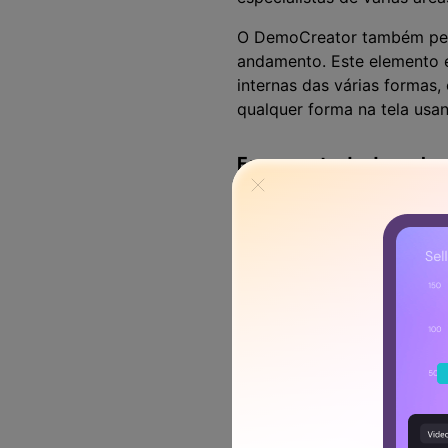
O DemoCreator também perm
andamento. Este elemento é
internas das várias formas,
qualquer forma na tela usan
Ferramenta de desenho
Aqui está a lista de todos 
ferramenta de caneta permi
O DemoCreator permite
Você também pode usa
O kit de ferramentas 
desenhar na tela dura
Você também pode inco
Também permite inclui
de menu de desenho.
No terceiro grupo do 