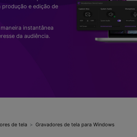
Vídeo
a produção e edição de
>
Mais Soluç
Desenho de Tela
>
de maneira instantânea
Registrador de
resse da audiência.
Horários
>
Todos os recursos de IA >
Vídeo com Câmera
Virtual
>
ores de tela
Gravadores de tela para Windows