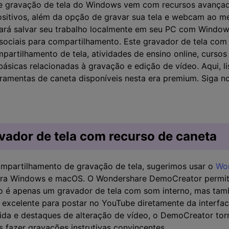
e gravação de tela do Windows vem com recursos avança
positivos, além da opção de gravar sua tela e webcam ao
jará salvar seu trabalho localmente em seu PC com Windows
s sociais para compartilhamento. Este gravador de tela co
partilhamento de tela, atividades de ensino online, cursos
básicas relacionadas à gravação e edição de vídeo. Aqui, 
rramentas de caneta disponíveis nesta era premium. Siga 
avador de tela com recurso de caneta
mpartilhamento de gravação de tela, sugerimos usar o
Wo
para Windows e macOS. O Wondershare DemoCreator permit
ão é apenas um gravador de tela com som interno, mas ta
 excelente para postar no YouTube diretamente da interf
ida e destaques de alteração de vídeo, o DemoCreator tor
as fazer gravações instrutivas convincentes.