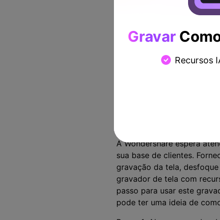
fez até agora dentro 
No final do kit de fer
parar a gravação com 
Gravar
Como 
Recursos I
2. Como desenh
A Wondershare espera atend
sua base de clientes. Forn
gravação da tela, desfoque
gravador de tela com recur
passo para usar este grava
pode ter uma ideia de como