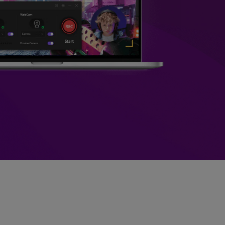
>
Sobreposição de Vídeo
>
Criador de
ões >
Apresentações de Vídeo
Edição de Áudio
Online
>
Todos os recursos >