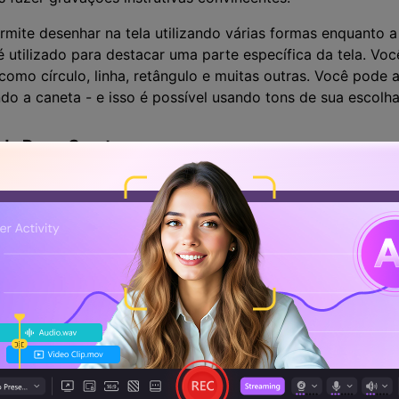
ite desenhar na tela utilizando várias formas enquanto 
 utilizado para destacar uma parte específica da tela. Vo
 como círculo, linha, retângulo e muitas outras. Você pode
do a caneta - e isso é possível usando tons de sua escolha
 do DemoCreator:
os kits de ferramentas de desenho em tempo real, este grav
te que você use enquanto grava sua tela com esta obra-pr
 que você configure a forma do cursor em sua tela de gr
r o recurso de destaque para marcar o evento especial d
de desenho possui ferramentas de caneta e destaque que vo
nte a gravação.
rporar os textos dentro de sua tela de gravação em temp
r formas internas como Círculo, Retângulo, Seta e Linha co
kit de ferramentas de desenho, você pode desfazer, refaze