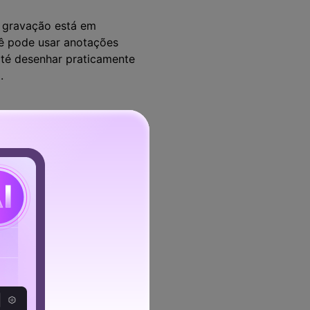
a gravação está em
cê pode usar anotações
 até desenhar praticamente
.
ador de tela gratuito com
ima:
avação.
a gravação em tempo real.
cê pode utilizar para
o real.
m botões visíveis na barra
r e limpar os desenhos que